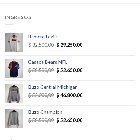
$ 28.600,00.
$ 25.740,00.
$ 36.400,00.
$ 34.580,
,00.
INGRESOS
Remera Levi's
El
El
$
32.500,00
$
29.250,00
precio
precio
original
actual
Casaca Bears NFL
era:
es:
El
El
$
58.500,00
$
52.650,00
$ 32.500,00.
$ 29.250,00.
precio
precio
original
actual
Buzo Central Michigan
era:
es:
El
El
$
52.000,00
$
46.800,00
$ 58.500,00.
$ 52.650,00.
precio
precio
original
actual
Buzo Champion
era:
es:
El
El
$
58.500,00
$
52.650,00
$ 52.000,00.
$ 46.800,00.
precio
precio
original
actual
era:
es: