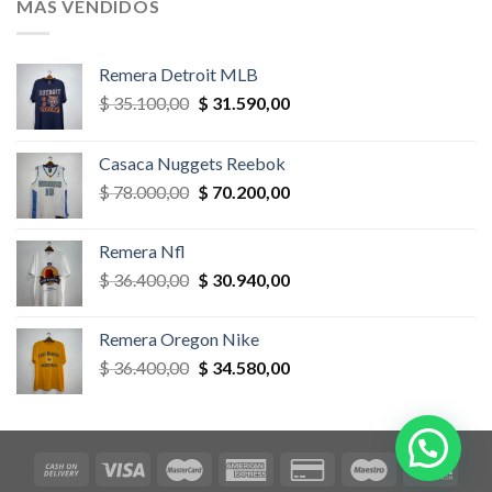
MÁS VENDIDOS
$ 58.500,00.
$ 52.650,00.
Remera Detroit MLB
El
El
$
35.100,00
$
31.590,00
precio
precio
original
actual
Casaca Nuggets Reebok
era:
es:
El
El
$
78.000,00
$
70.200,00
$ 35.100,00.
$ 31.590,00.
precio
precio
original
actual
Remera Nfl
era:
es:
El
El
$
36.400,00
$
30.940,00
$ 78.000,00.
$ 70.200,00.
precio
precio
original
actual
Remera Oregon Nike
era:
es:
El
El
$
36.400,00
$
34.580,00
$ 36.400,00.
$ 30.940,00.
precio
precio
original
actual
era:
es:
$ 36.400,00.
$ 34.580,00.