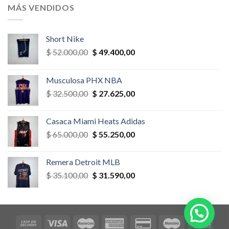
era:
es:
MÁS VENDIDOS
$ 52.000,00.
$ 46.800,00.
Short Nike
El
El
$
52.000,00
$
49.400,00
precio
precio
original
actual
Musculosa PHX NBA
era:
es:
El
El
$
32.500,00
$
27.625,00
$ 52.000,00.
$ 49.400,00.
precio
precio
original
actual
Casaca Miami Heats Adidas
era:
es:
El
El
$
65.000,00
$
55.250,00
$ 32.500,00.
$ 27.625,00.
precio
precio
original
actual
Remera Detroit MLB
era:
es:
El
El
$
35.100,00
$
31.590,00
$ 65.000,00.
$ 55.250,00.
precio
precio
original
actual
era:
es:
$ 35.100,00.
$ 31.590,00.