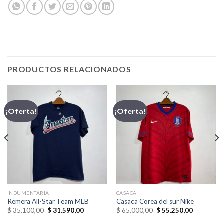
PRODUCTOS RELACIONADOS
¡Oferta!
¡Oferta!
INDUMENTARIA
CASACA
Remera All-Star Team MLB
Casaca Corea del sur Nike
El
El
El
El
$
35.100,00
$
31.590,00
$
65.000,00
$
55.250,00
precio
precio
precio
precio
original
actual
original
actual