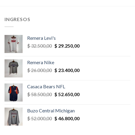
era:
es:
era:
es:
,00.
$ 35.100,00.
$ 31.590,00.
$ 65.000,00.
$ 55.250,
INGRESOS
Remera Levi's
El
El
$
32.500,00
$
29.250,00
precio
precio
original
actual
Remera Nike
era:
es:
El
El
$
26.000,00
$
23.400,00
$ 32.500,00.
$ 29.250,00.
precio
precio
original
actual
Casaca Bears NFL
era:
es:
El
El
$
58.500,00
$
52.650,00
$ 26.000,00.
$ 23.400,00.
precio
precio
original
actual
Buzo Central Michigan
era:
es:
El
El
$
52.000,00
$
46.800,00
$ 58.500,00.
$ 52.650,00.
precio
precio
original
actual