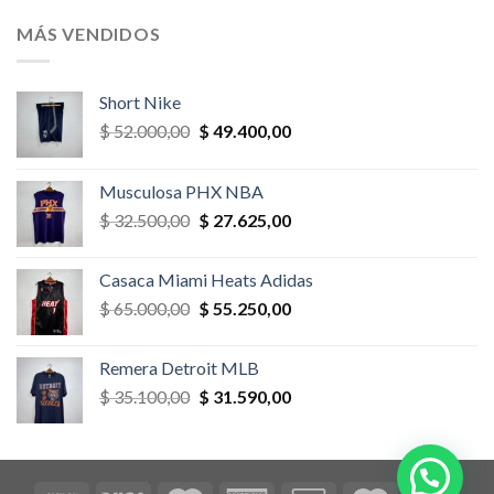
original
actual
era:
es:
MÁS VENDIDOS
$ 52.000,00.
$ 46.800,00.
Short Nike
El
El
$
52.000,00
$
49.400,00
precio
precio
original
actual
Musculosa PHX NBA
era:
es:
El
El
$
32.500,00
$
27.625,00
$ 52.000,00.
$ 49.400,00.
precio
precio
original
actual
Casaca Miami Heats Adidas
era:
es:
El
El
$
65.000,00
$
55.250,00
$ 32.500,00.
$ 27.625,00.
precio
precio
original
actual
Remera Detroit MLB
era:
es:
El
El
$
35.100,00
$
31.590,00
$ 65.000,00.
$ 55.250,00.
precio
precio
original
actual
era:
es:
$ 35.100,00.
$ 31.590,00.