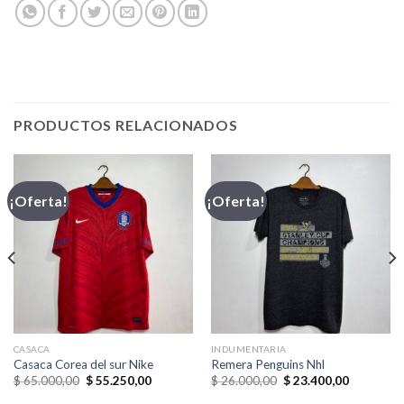
PRODUCTOS RELACIONADOS
¡Oferta!
¡Oferta!
CASACA
INDUMENTARIA
Casaca Corea del sur Nike
Remera Penguins Nhl
El
El
El
El
$
65.000,00
$
55.250,00
$
26.000,00
$
23.400,00
precio
precio
precio
precio
original
actual
original
actual