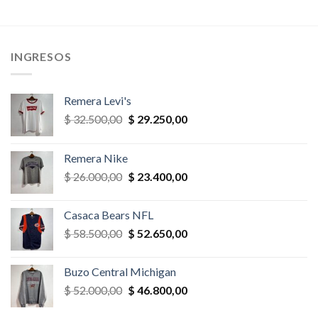
era:
es:
era:
es:
,00.
$ 65.000,00.
$ 55.250,00.
$ 26.000,00.
$ 23.400,
INGRESOS
Remera Levi's
El
El
$
32.500,00
$
29.250,00
precio
precio
original
actual
Remera Nike
era:
es:
El
El
$
26.000,00
$
23.400,00
$ 32.500,00.
$ 29.250,00.
precio
precio
original
actual
Casaca Bears NFL
era:
es:
El
El
$
58.500,00
$
52.650,00
$ 26.000,00.
$ 23.400,00.
precio
precio
original
actual
Buzo Central Michigan
era:
es:
El
El
$
52.000,00
$
46.800,00
$ 58.500,00.
$ 52.650,00.
precio
precio