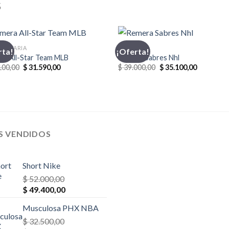
S
MENTARIA
FANATICS
rta!
¡Oferta!
ra All-Star Team MLB
Remera Sabres Nhl
El
El
El
El
100,00
$
31.590,00
$
39.000,00
$
35.100,00
precio
precio
precio
precio
original
actual
original
actual
era:
es:
era:
es:
$ 35.100,00.
$ 31.590,00.
$ 39.000,00.
$ 35.100,0
S VENDIDOS
Short Nike
$
52.000,00
El
El
$
49.400,00
precio
precio
Musculosa PHX NBA
original
actual
era:
$
32.500,00
es: