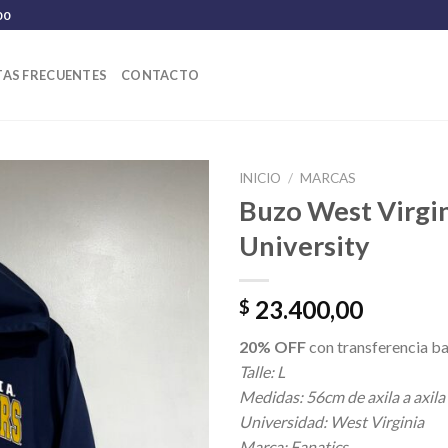
00
AS FRECUENTES
CONTACTO
INICIO
/
MARCAS
Buzo West Virgi
University
23.400,00
$
20% OFF
con transferencia ba
Talle: L
Medidas: 56cm de axila a axila
Universidad: West Virginia
Marca: Fanatics