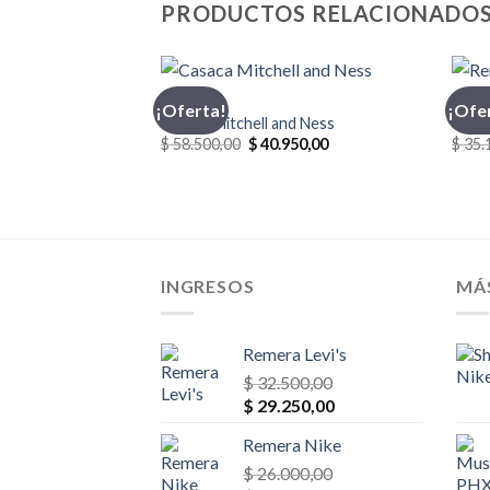
PRODUCTOS RELACIONADO
CASACA
INDU
¡Oferta!
¡Ofe
hampion
Casaca Mitchell and Ness
Reme
El
El
El
50,00
$
58.500,00
$
40.950,00
$
35.
o
precio
precio
precio
al
actual
original
actual
es:
era:
es:
00,00.
$ 29.250,00.
$ 58.500,00.
$ 40.950,00.
INGRESOS
MÁ
Remera Levi's
$
32.500,00
El
El
$
29.250,00
precio
precio
Remera Nike
original
actual
era:
$
26.000,00
es: