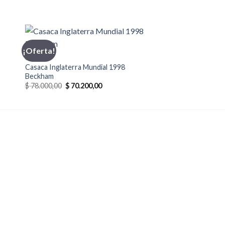
¡Oferta!
CASACA
Casaca Inglaterra Mundial 1998
Beckham
El
El
$
78.000,00
$
70.200,00
precio
precio
0.
original
actual
era:
es:
$ 78.000,00.
$ 70.200,00.