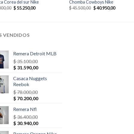
a Corea del sur Nike
Chomba Cowboys Nike
El
El
El
El
000,00
$
55.250,00
$
45.500,00
$
40.950,00
precio
precio
precio
precio
original
actual
original
actual
era:
es:
era:
es:
$ 65.000,00.
$ 55.250,00.
$ 45.500,00.
$ 40.950,0
S VENDIDOS
Remera Detroit MLB
$
35.100,00
El
El
$
31.590,00
precio
precio
Casaca Nuggets
original
actual
Reebok
era:
es:
$
78.000,00
$ 35.100,00.
$ 31.590,00.
El
El
$
70.200,00
precio
precio
Remera Nfl
original
actual
era:
$
36.400,00
es:
El
El
$ 78.000,00.
$
30.940,00
$ 70.200,00.
precio
precio
Remera Oregon Nike