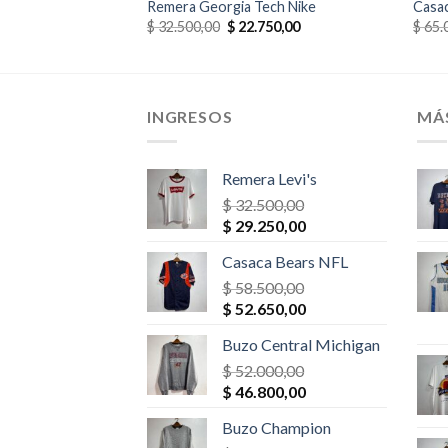
Remera Georgia Tech Nike
Casac
El
El
El
75,00
$
32.500,00
$
22.750,00
$
65.
o
precio
precio
precio
al
actual
original
actual
es:
era:
es:
00,00.
$ 30.875,00.
$ 32.500,00.
$ 22.750,00.
INGRESOS
MÁ
Remera Levi's
$
32.500,00
El
El
$
29.250,00
precio
precio
Casaca Bears NFL
original
actual
era:
$
58.500,00
es:
El
El
$ 32.500,00.
$
52.650,00
$ 29.250,00.
precio
precio
Buzo Central Michigan
original
actual
era:
$
52.000,00
es:
El
El
$ 58.500,00.
$
46.800,00
$ 52.650,00.
precio
precio
Buzo Champion
original
actual