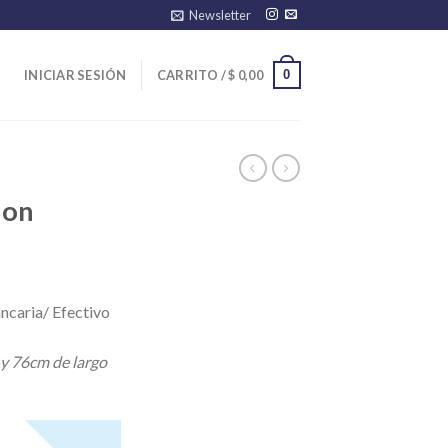
Newsletter
0
INICIAR SESIÓN
CARRITO /
$
0,00
ion
ncaria/ Efectivo
 y 76cm de largo