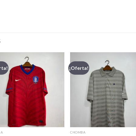
S
rta!
¡Oferta!
CA
CHOMBA