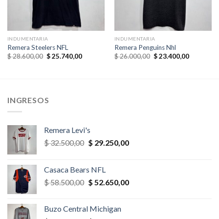
INDUMENTARIA
INDUMENTARIA
Remera Steelers NFL
Remera Penguins Nhl
El
El
El
El
$
28.600,00
$
25.740,00
$
26.000,00
$
23.400,00
precio
precio
precio
precio
original
actual
original
actual
era:
es:
era:
es:
,00.
$ 28.600,00.
$ 25.740,00.
$ 26.000,00.
$ 23.400,
INGRESOS
Remera Levi's
El
El
$
32.500,00
$
29.250,00
precio
precio
original
actual
Casaca Bears NFL
era:
es:
El
El
$
58.500,00
$
52.650,00
$ 32.500,00.
$ 29.250,00.
precio
precio
original
actual
Buzo Central Michigan
era:
es: