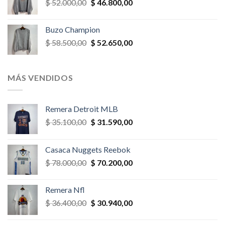
El
El
$
52.000,00
$
46.800,00
$ 58.500,00.
$ 52.650,00.
precio
precio
original
actual
Buzo Champion
era:
es:
El
El
$
58.500,00
$
52.650,00
$ 52.000,00.
$ 46.800,00.
precio
precio
original
actual
era:
es:
MÁS VENDIDOS
$ 58.500,00.
$ 52.650,00.
Remera Detroit MLB
El
El
$
35.100,00
$
31.590,00
precio
precio
original
actual
Casaca Nuggets Reebok
era:
es:
El
El
$
78.000,00
$
70.200,00
$ 35.100,00.
$ 31.590,00.
precio
precio
original
actual
Remera Nfl
era:
es:
El
El
$
36.400,00
$
30.940,00
$ 78.000,00.
$ 70.200,00.
precio
precio
original
actual