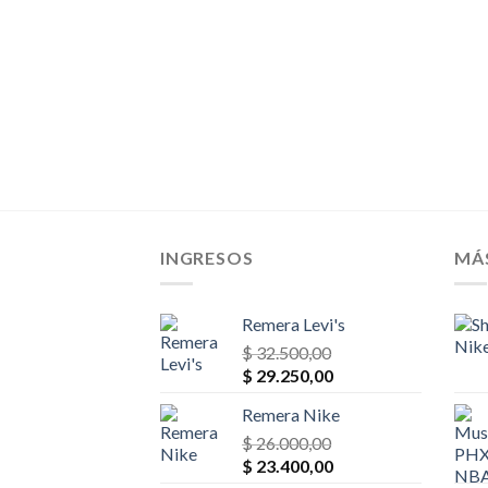
INGRESOS
MÁ
Remera Levi's
$
32.500,00
El
El
$
29.250,00
precio
precio
Remera Nike
original
actual
era:
$
26.000,00
es:
El
El
$ 32.500,00.
$
23.400,00
$ 29.250,00.
precio
precio