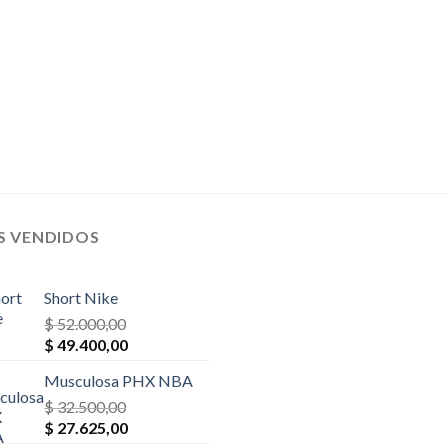
S VENDIDOS
Short Nike
$
52.000,00
El
El
$
49.400,00
precio
precio
Musculosa PHX NBA
original
actual
era:
$
32.500,00
es:
El
El
$ 52.000,00.
$
27.625,00
$ 49.400,00.
precio
precio