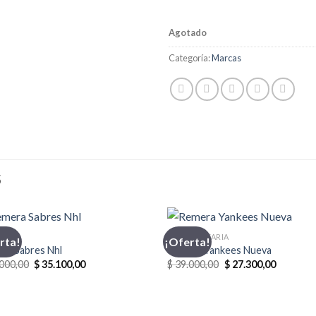
Agotado
Categoría:
Marcas
S
TICS
INDUMENTARIA
rta!
¡Oferta!
ra Sabres Nhl
Remera Yankees Nueva
El
El
El
El
000,00
$
35.100,00
$
39.000,00
$
27.300,00
precio
precio
precio
precio
original
actual
original
actual
era:
es:
era:
es:
$ 39.000,00.
$ 35.100,00.
$ 39.000,00.
$ 27.300,