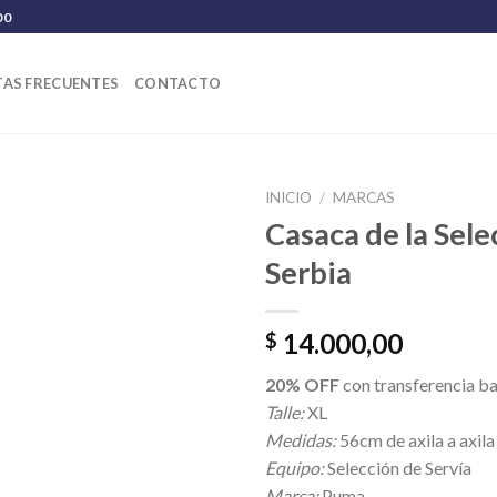
00
AS FRECUENTES
CONTACTO
INICIO
/
MARCAS
Casaca de la Sele
Serbia
14.000,00
$
20% OFF
con transferencia b
Talle:
XL
Medidas:
56cm de axila a axila
Equipo:
Selección de Servía
Marca:
Puma