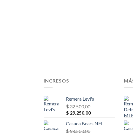
era:
es:
$ 52.000,00.
$ 44.200,00.
INGRESOS
MÁ
Remera Levi's
$
32.500,00
El
El
$
29.250,00
precio
precio
Casaca Bears NFL
original
actual
era:
$
58.500,00
es: