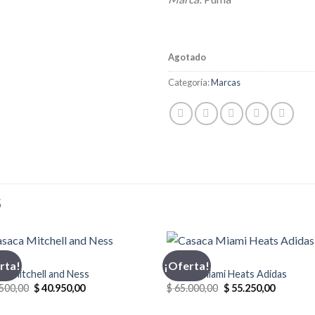
Agotado
Categoría:
Marcas
S
CA
ADIDAS
rta!
¡Oferta!
ca Mitchell and Ness
Casaca Miami Heats Adidas
El
El
El
El
500,00
$
40.950,00
$
65.000,00
$
55.250,00
precio
precio
precio
precio
original
actual
original
actual