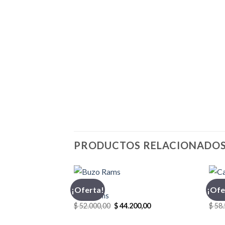
PRODUCTOS RELACIONADO
BUZO
CASA
¡Oferta!
¡Ofe
Buzo Rams
Casa
El
El
$
52.000,00
$
44.200,00
$
58.
precio
precio
original
actual