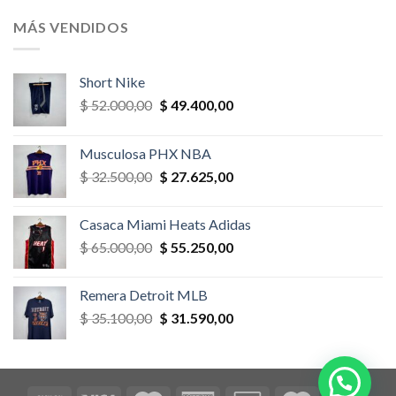
original
actual
era:
es:
MÁS VENDIDOS
$ 52.000,00.
$ 46.800,00.
Short Nike
El
El
$
52.000,00
$
49.400,00
precio
precio
original
actual
Musculosa PHX NBA
era:
es:
El
El
$
32.500,00
$
27.625,00
$ 52.000,00.
$ 49.400,00.
precio
precio
original
actual
Casaca Miami Heats Adidas
era:
es:
El
El
$
65.000,00
$
55.250,00
$ 32.500,00.
$ 27.625,00.
precio
precio
original
actual
Remera Detroit MLB
era:
es:
El
El
$
35.100,00
$
31.590,00
$ 65.000,00.
$ 55.250,00.
precio
precio
original
actual
era:
es:
$ 35.100,00.
$ 31.590,00.