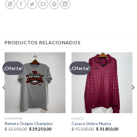
PRODUCTOS RELACIONADOS
¡Oferta!
¡Oferta!
CHAMPION
CASACA
Remera Oregon Champion
Casaca Umbro Nueva
El
El
El
El
$
32.500,00
$
29.250,00
$
45.500,00
$
31.850,00
precio
precio
precio
precio
original
actual
original
actual