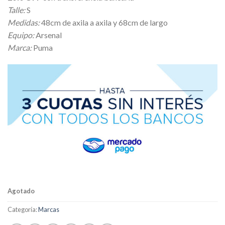
original
actual
Talle:
S
era:
es:
Medidas:
48cm de axila a axila y 68cm de largo
$ 25.740,00.
$ 23.166,00.
Equipo:
Arsenal
Marca:
Puma
Agotado
Categoría:
Marcas