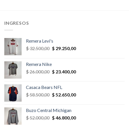
era:
es:
era:
es:
$ 32.500,00.
$ 29.250,00.
$ 45.500,00.
$ 31.850,
,00.
INGRESOS
Remera Levi's
El
El
$
32.500,00
$
29.250,00
precio
precio
original
actual
Remera Nike
era:
es:
El
El
$
26.000,00
$
23.400,00
$ 32.500,00.
$ 29.250,00.
precio
precio
original
actual
Casaca Bears NFL
era:
es:
El
El
$
58.500,00
$
52.650,00
$ 26.000,00.
$ 23.400,00.
precio
precio
original
actual
Buzo Central Michigan
era:
es:
El
El
$
52.000,00
$
46.800,00
$ 58.500,00.
$ 52.650,00.
precio
precio