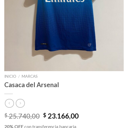
INICIO
/
MARCAS
Casaca del Arsenal
El
El
25.740,00
23.166,00
$
$
precio
precio
20% OFF
con transferencia bancaria