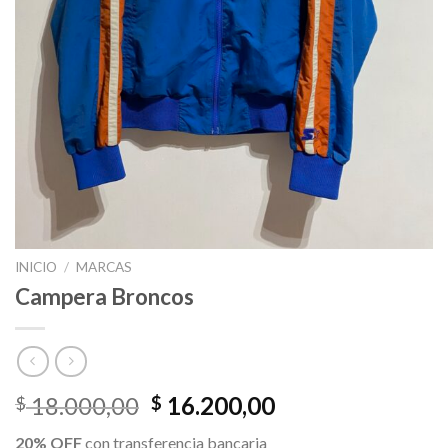
INICIO
/
MARCAS
Campera Broncos
El
El
18.000,00
16.200,00
$
$
precio
precio
20% OFF
con transferencia bancaria