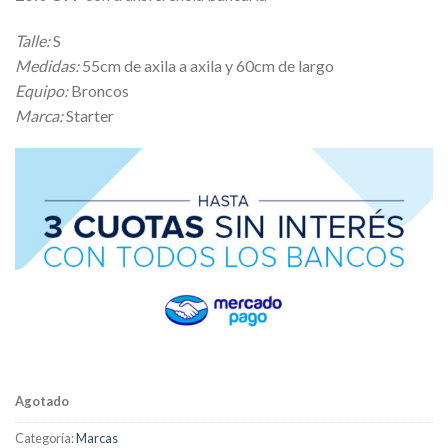
original
actual
era:
es:
Talle:
S
$ 18.000,00.
$ 16.200,00.
Medidas:
55cm de axila a axila y 60cm de largo
Equipo:
Broncos
Marca:
Starter
Agotado
Categoría:
Marcas