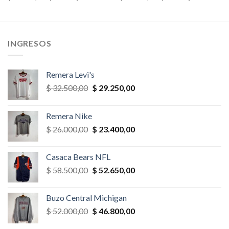
precio
precio
precio
precio
original
actual
original
actual
era:
es:
era:
es:
,00.
$ 65.000,00.
$ 55.250,00.
$ 39.000,00.
$ 35.100,
INGRESOS
Remera Levi's
El
El
$
32.500,00
$
29.250,00
precio
precio
original
actual
Remera Nike
era:
es:
El
El
$
26.000,00
$
23.400,00
$ 32.500,00.
$ 29.250,00.
precio
precio
original
actual
Casaca Bears NFL
era:
es:
El
El
$
58.500,00
$
52.650,00
$ 26.000,00.
$ 23.400,00.
precio
precio
original
actual
Buzo Central Michigan
era:
es:
El
El
$
52.000,00
$
46.800,00
$ 58.500,00.
$ 52.650,00.
precio
precio