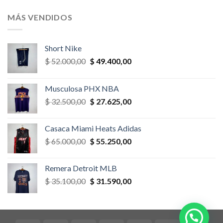
original
actual
era:
es:
MÁS VENDIDOS
$ 52.000,00.
$ 46.800,00.
Short Nike
El
El
$
52.000,00
$
49.400,00
precio
precio
original
actual
Musculosa PHX NBA
era:
es:
El
El
$
32.500,00
$
27.625,00
$ 52.000,00.
$ 49.400,00.
precio
precio
original
actual
Casaca Miami Heats Adidas
era:
es:
El
El
$
65.000,00
$
55.250,00
$ 32.500,00.
$ 27.625,00.
precio
precio
original
actual
Remera Detroit MLB
era:
es:
El
El
$
35.100,00
$
31.590,00
$ 65.000,00.
$ 55.250,00.
precio
precio
original
actual
era:
es:
$ 35.100,00.
$ 31.590,00.