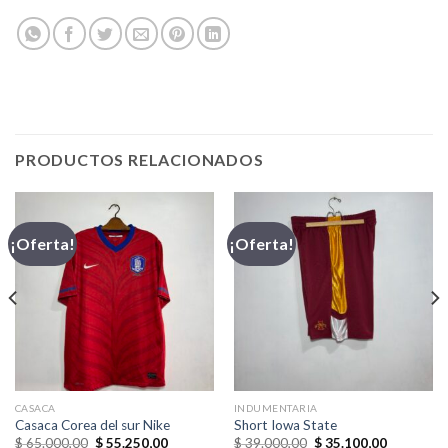
PRODUCTOS RELACIONADOS
¡Oferta!
¡Oferta!
CASACA
INDUMENTARIA
Casaca Corea del sur Nike
Short Iowa State
El
El
El
El
$
65.000,00
$
55.250,00
$
39.000,00
$
35.100,00