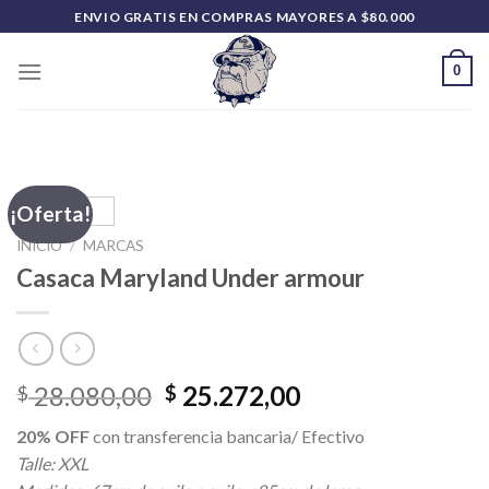
Saltar
ENVIO GRATIS EN COMPRAS MAYORES A $80.000
al
contenido
0
¡Oferta!
INICIO
/
MARCAS
Casaca Maryland Under armour
El
El
28.080,00
25.272,00
$
$
precio
precio
20% OFF
con transferencia bancaria/ Efectivo
original
actual
Talle: XXL
era:
es: