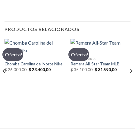
PRODUCTOS RELACIONADOS
¡Oferta!
¡Oferta!
CHOMBA
INDUMENTARIA
Chomba Carolina del Norte Nike
Remera All-Star Team MLB
El
El
El
El
$
26.000,00
$
23.400,00
$
35.100,00
$
31.590,00
precio
precio
precio
precio
original
actual
original
actual
,00.
era:
es:
era:
es:
$ 26.000,00.
$ 23.400,00.
$ 35.100,00.
$ 31.590,