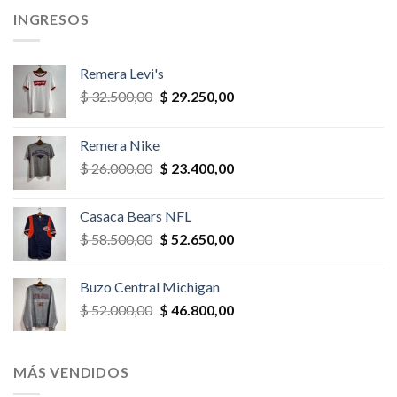
INGRESOS
Remera Levi's
El
El
$
32.500,00
$
29.250,00
precio
precio
original
actual
Remera Nike
era:
es:
El
El
$
26.000,00
$
23.400,00
$ 32.500,00.
$ 29.250,00.
precio
precio
original
actual
Casaca Bears NFL
era:
es:
El
El
$
58.500,00
$
52.650,00
$ 26.000,00.
$ 23.400,00.
precio
precio
original
actual
Buzo Central Michigan
era:
es:
El
El
$
52.000,00
$
46.800,00
$ 58.500,00.
$ 52.650,00.
precio
precio
original
actual
era:
es:
MÁS VENDIDOS
$ 52.000,00.
$ 46.800,00.