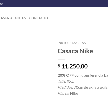
00
AS FRECUENTES
CONTACTO
INICIO
/
MARCAS
Casaca Nike
11.250,00
$
20% OFF
con transferencia b
Talle:
XXL
Medidas:
70cm de axila a axila
Marca:
Nike