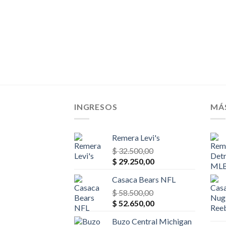
Nike
El
50,00
o
precio
al
actual
es:
00,00.
$ 40.950,00.
INGRESOS
MÁ
Remera Levi's
$
32.500,00
El
El
$
29.250,00
precio
precio
Casaca Bears NFL
original
actual
era:
$
58.500,00
es:
El
El
$ 32.500,00.
$
52.650,00
$ 29.250,00.
precio
precio
Buzo Central Michigan
original
actual