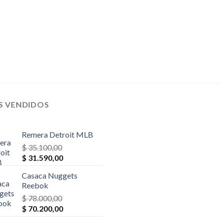
S VENDIDOS
Remera Detroit MLB
$
35.100,00
El
El
$
31.590,00
precio
precio
Casaca Nuggets
original
actual
Reebok
era:
es:
$
78.000,00
$ 35.100,00.
$ 31.590,00.
El
El
$
70.200,00
precio
precio