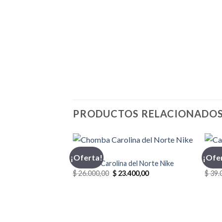
PRODUCTOS RELACIONADO
CHOMBA
CASA
¡Oferta!
¡Ofe
Chomba Carolina del Norte Nike
Casa
El
El
$
26.000,00
$
23.400,00
$
39.
precio
precio
original
actual
era:
es:
$ 26.000,00.
$ 23.400,00.