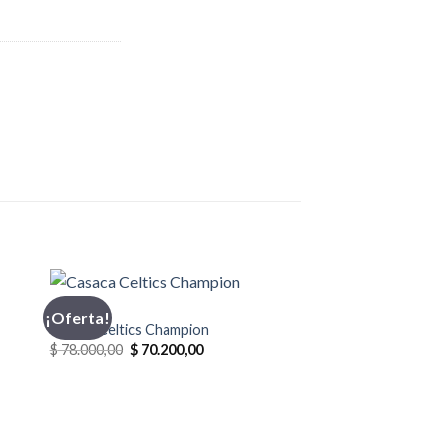
CASACA
¡Oferta!
Casaca Celtics Champion
El
El
$
78.000,00
$
70.200,00
precio
precio
original
actual
era:
es:
$ 78.000,00.
$ 70.200,00.
0.