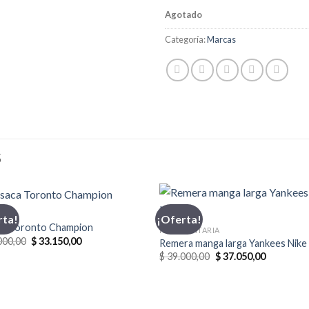
Agotado
Categoría:
Marcas
S
CA
rta!
¡Oferta!
ca Toronto Champion
INDUMENTARIA
El
El
000,00
$
33.150,00
Remera manga larga Yankees Nike
precio
precio
El
El
$
39.000,00
$
37.050,00
original
actual
precio
precio
era:
es:
original
actual
$ 39.000,00.
$ 33.150,00.
era:
es:
$ 39.000,00.
$ 37.050,0