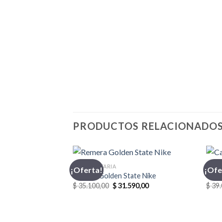
PRODUCTOS RELACIONADO
INDUMENTARIA
CASA
¡Oferta!
¡Ofe
Remera Golden State Nike
Casa
El
El
$
35.100,00
$
31.590,00
$
39.
precio
precio
original
actual
era:
es:
$ 35.100,00.
$ 31.590,00.