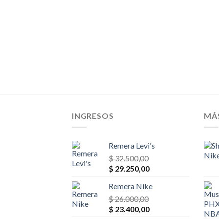
INGRESOS
MÁ
Remera Levi's
$
32.500,00
El
El
$
29.250,00
precio
precio
Remera Nike
original
actual
era:
$
26.000,00
es:
El
El
$ 32.500,00.
$
23.400,00
$ 29.250,00.
precio
precio