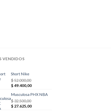
S VENDIDOS
Short Nike
$
52.000,00
El
El
$
49.400,00
precio
precio
Musculosa PHX NBA
original
actual
era:
$
32.500,00
es:
El
El
$ 52.000,00.
$
27.625,00
$ 49.400,00.
precio
precio