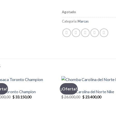
Agotado
Categoría:
Marcas
S
CA
CHOMBA
rta!
¡Oferta!
ca Toronto Champion
Chomba Carolina del Norte Nike
El
El
El
El
000,00
$
33.150,00
$
26.000,00
$
23.400,00
precio
precio
precio
precio
original
actual
original
actual
era:
es:
era:
es:
$ 39.000,00.
$ 33.150,00.
$ 26.000,00.
$ 23.400,