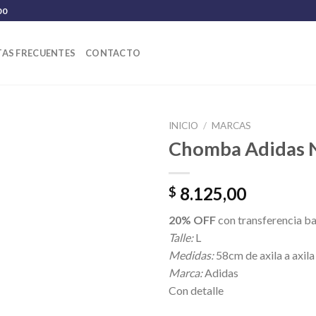
00
AS FRECUENTES
CONTACTO
INICIO
/
MARCAS
Chomba Adidas
8.125,00
$
20% OFF
con transferencia b
Talle:
L
Medidas:
58cm de axila a axila
Marca:
Adidas
Con detalle