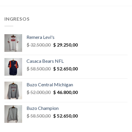
era:
es:
era:
es:
,00.
$ 39.000,00.
$ 35.100,00.
$ 58.500,00.
$ 40.950,
INGRESOS
Remera Levi's
El
El
$
32.500,00
$
29.250,00
precio
precio
original
actual
Casaca Bears NFL
era:
es:
El
El
$
58.500,00
$
52.650,00
$ 32.500,00.
$ 29.250,00.
precio
precio
original
actual
Buzo Central Michigan
era:
es:
El
El
$
52.000,00
$
46.800,00
$ 58.500,00.
$ 52.650,00.
precio
precio
original
actual
Buzo Champion
era:
es:
El
El
$
58.500,00
$
52.650,00
$ 52.000,00.
$ 46.800,00.
precio
precio
original
actual