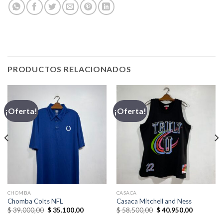
PRODUCTOS RELACIONADOS
¡Oferta!
¡Oferta!
CHOMBA
CASACA
Chomba Colts NFL
Casaca Mitchell and Ness
El
El
El
El
$
39.000,00
$
35.100,00
$
58.500,00
$
40.950,00
precio
precio
precio
precio
original
actual
original
actual