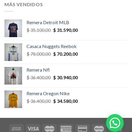
era:
es:
MÁS VENDIDOS
$ 58.500,00.
$ 52.650,00.
Remera Detroit MLB
El
El
$
35.100,00
$
31.590,00
precio
precio
original
actual
Casaca Nuggets Reebok
era:
es:
El
El
$
78.000,00
$
70.200,00
$ 35.100,00.
$ 31.590,00.
precio
precio
original
actual
Remera Nfl
era:
es:
El
El
$
36.400,00
$
30.940,00
$ 78.000,00.
$ 70.200,00.
precio
precio
original
actual
Remera Oregon Nike
era:
es:
El
El
$
36.400,00
$
34.580,00
$ 36.400,00.
$ 30.940,00.
precio
precio
original
actual
era:
es:
$ 36.400,00.
$ 34.580,00.