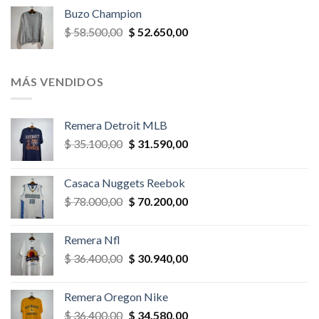
original
actual
Buzo Champion
era:
es:
El
El
$
58.500,00
$
52.650,00
$ 52.000,00.
$ 46.800,00.
precio
precio
original
actual
era:
es:
MÁS VENDIDOS
$ 58.500,00.
$ 52.650,00.
Remera Detroit MLB
El
El
$
35.100,00
$
31.590,00
precio
precio
original
actual
Casaca Nuggets Reebok
era:
es:
El
El
$
78.000,00
$
70.200,00
$ 35.100,00.
$ 31.590,00.
precio
precio
original
actual
Remera Nfl
era:
es:
El
El
$
36.400,00
$
30.940,00
$ 78.000,00.
$ 70.200,00.
precio
precio
original
actual
Remera Oregon Nike
era:
es:
El
El
$
36.400,00
$
34.580,00
$ 36.400,00.
$ 30.940,00.