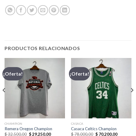
PRODUCTOS RELACIONADOS
¡Oferta!
¡Oferta!
CHAMPION
CASACA
Remera Oregon Champion
Casaca Celtics Champion
El
El
El
El
$
32.500,00
$
29.250,00
$
78.000,00
$
70.200,00