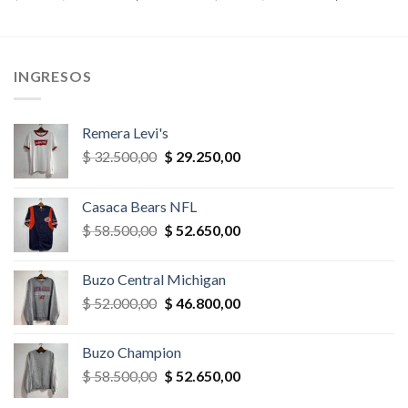
precio
precio
precio
precio
original
actual
original
actual
era:
es:
era:
es:
,00.
$ 32.500,00.
$ 29.250,00.
$ 78.000,00.
$ 70.200,
INGRESOS
Remera Levi's
El
El
$
32.500,00
$
29.250,00
precio
precio
original
actual
Casaca Bears NFL
era:
es:
El
El
$
58.500,00
$
52.650,00
$ 32.500,00.
$ 29.250,00.
precio
precio
original
actual
Buzo Central Michigan
era:
es:
El
El
$
52.000,00
$
46.800,00
$ 58.500,00.
$ 52.650,00.
precio
precio
original
actual
Buzo Champion
era:
es:
El
El
$
58.500,00
$
52.650,00
$ 52.000,00.
$ 46.800,00.
precio
precio