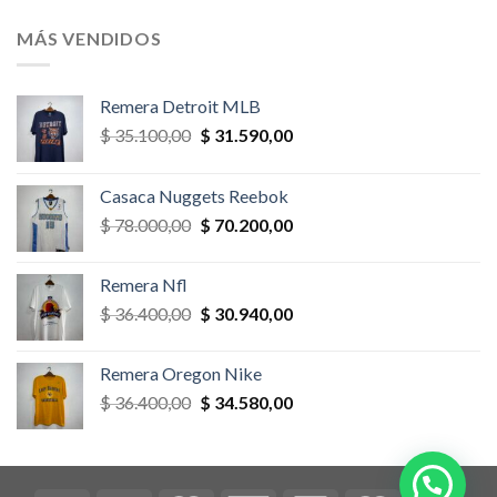
original
actual
era:
es:
MÁS VENDIDOS
$ 58.500,00.
$ 52.650,00.
Remera Detroit MLB
El
El
$
35.100,00
$
31.590,00
precio
precio
original
actual
Casaca Nuggets Reebok
era:
es:
El
El
$
78.000,00
$
70.200,00
$ 35.100,00.
$ 31.590,00.
precio
precio
original
actual
Remera Nfl
era:
es:
El
El
$
36.400,00
$
30.940,00
$ 78.000,00.
$ 70.200,00.
precio
precio
original
actual
Remera Oregon Nike
era:
es:
El
El
$
36.400,00
$
34.580,00
$ 36.400,00.
$ 30.940,00.
precio
precio
original
actual
era:
es:
$ 36.400,00.
$ 34.580,00.