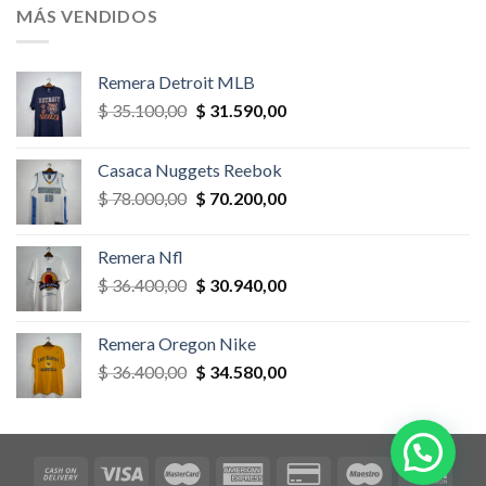
era:
es:
MÁS VENDIDOS
$ 58.500,00.
$ 52.650,00.
Remera Detroit MLB
El
El
$
35.100,00
$
31.590,00
precio
precio
original
actual
Casaca Nuggets Reebok
era:
es:
El
El
$
78.000,00
$
70.200,00
$ 35.100,00.
$ 31.590,00.
precio
precio
original
actual
Remera Nfl
era:
es:
El
El
$
36.400,00
$
30.940,00
$ 78.000,00.
$ 70.200,00.
precio
precio
original
actual
Remera Oregon Nike
era:
es:
El
El
$
36.400,00
$
34.580,00
$ 36.400,00.
$ 30.940,00.
precio
precio
original
actual
era:
es:
$ 36.400,00.
$ 34.580,00.