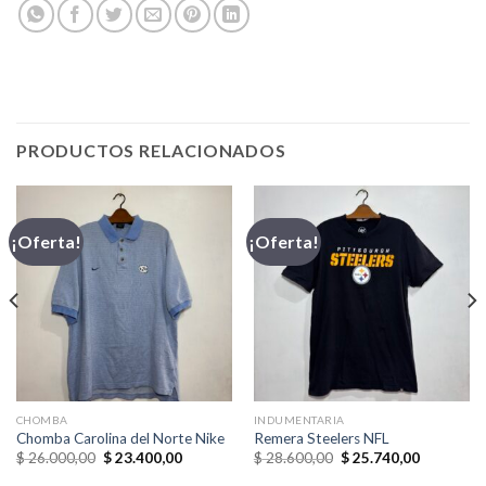
PRODUCTOS RELACIONADOS
¡Oferta!
¡Oferta!
CHOMBA
INDUMENTARIA
Chomba Carolina del Norte Nike
Remera Steelers NFL
El
El
El
El
$
26.000,00
$
23.400,00
$
28.600,00
$
25.740,00
precio
precio
precio
precio
original
actual
original
actual