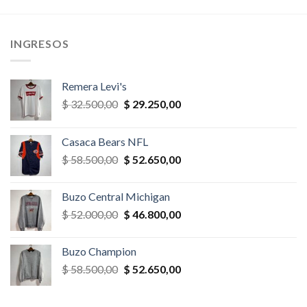
era:
es:
era:
es:
,00.
$ 26.000,00.
$ 23.400,00.
$ 28.600,00.
$ 25.740,
INGRESOS
Remera Levi's
El
El
$
32.500,00
$
29.250,00
precio
precio
original
actual
Casaca Bears NFL
era:
es:
El
El
$
58.500,00
$
52.650,00
$ 32.500,00.
$ 29.250,00.
precio
precio
original
actual
Buzo Central Michigan
era:
es:
El
El
$
52.000,00
$
46.800,00
$ 58.500,00.
$ 52.650,00.
precio
precio
original
actual
Buzo Champion
era:
es:
El
El
$
58.500,00
$
52.650,00
$ 52.000,00.
$ 46.800,00.
precio
precio
original
actual