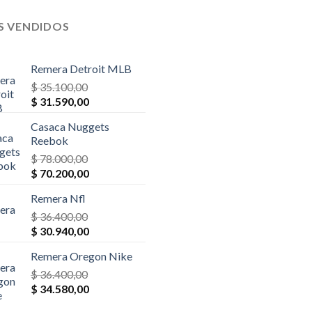
$ 52.000,00.
$ 44.200,00.
$ 23.400,00.
$ 22.230,
S VENDIDOS
Remera Detroit MLB
$
35.100,00
El
El
$
31.590,00
precio
precio
Casaca Nuggets
original
actual
Reebok
era:
es:
$
78.000,00
$ 35.100,00.
$ 31.590,00.
El
El
$
70.200,00
precio
precio
Remera Nfl
original
actual
era:
$
36.400,00
es:
El
El
$ 78.000,00.
$
30.940,00
$ 70.200,00.
precio
precio
Remera Oregon Nike
original
actual
era:
$
36.400,00
es:
El
El
$ 36.400,00.
$
34.580,00
$ 30.940,00.
precio
precio