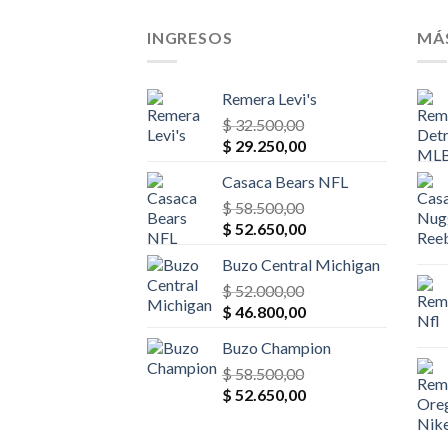
$ 78.000,00.
$ 70.200,00.
INGRESOS
MÁ
Remera Levi's
$
32.500,00
El
El
$
29.250,00
precio
precio
Casaca Bears NFL
original
actual
era:
$
58.500,00
es:
El
El
$ 32.500,00.
$
52.650,00
$ 29.250,00.
precio
precio
Buzo Central Michigan
original
actual
era:
$
52.000,00
es:
El
El
$ 58.500,00.
$
46.800,00
$ 52.650,00.
precio
precio
Buzo Champion
original
actual
era:
$
58.500,00
es:
El
El
$ 52.000,00.
$
52.650,00
$ 46.800,00.
precio
precio
original
actual