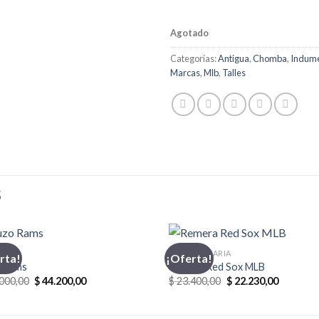
Agotado
Categorías:
Antigua
,
Chomba
,
Indume
Marcas
,
Mlb
,
Talles
S
O
INDUMENTARIA
rta!
¡Oferta!
 Rams
Remera Red Sox MLB
El
El
El
El
000,00
$
44.200,00
$
23.400,00
$
22.230,00
precio
precio
precio
precio
original
actual
original
actual
era:
es:
era:
es: