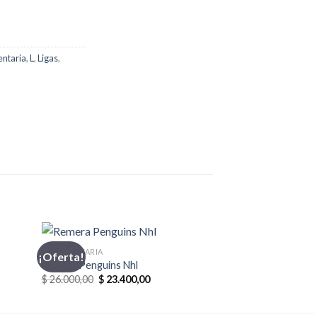
ntaria
,
L
,
Ligas
,
INDUMENTARIA
¡Oferta!
Remera Penguins Nhl
El
El
$
26.000,00
$
23.400,00
precio
precio
original
actual
era:
es: