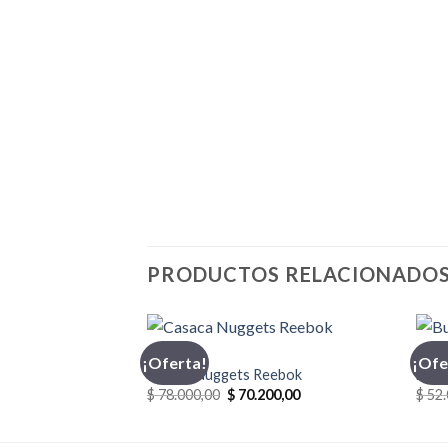
PRODUCTOS RELACIONADO
CASACA
BUZ
¡Oferta!
¡Ofe
Casaca Nuggets Reebok
Buzo
El
El
$
78.000,00
$
70.200,00
$
52.
precio
precio
original
actual
era:
es: