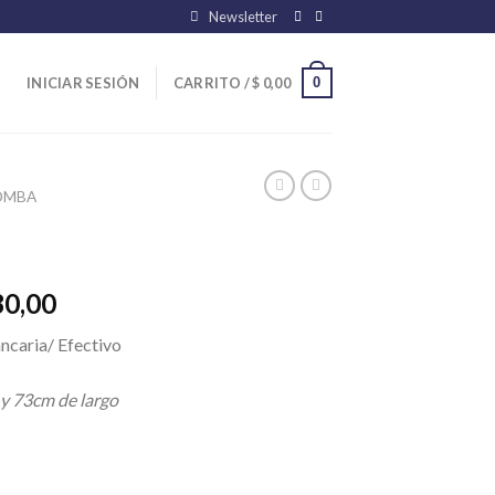
Newsletter
0
INICIAR SESIÓN
CARRITO /
$
0,00
OMBA
El
80,00
precio
ncaria/ Efectivo
l
actual
es:
 y 73cm de largo
00,00.
$ 22.880,00.