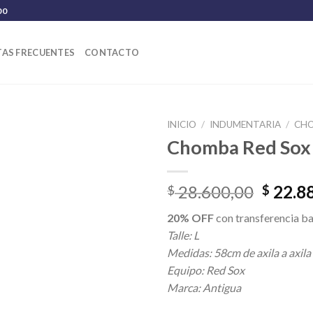
00
AS FRECUENTES
CONTACTO
INICIO
/
INDUMENTARIA
/
CH
Chomba Red Sox
El
28.600,00
22.8
$
$
precio
20% OFF
con transferencia ba
origina
Talle: L
era:
Medidas: 58cm de axila a axila
$ 28.6
Equipo: Red Sox
Marca: Antigua