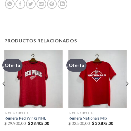
PRODUCTOS RELACIONADOS
¡Oferta!
¡Oferta!
INDUMENTARIA
INDUMENTARIA
Remera Red Wings NHL
Remera Nationals Mlb
El
El
El
El
$
29.900,00
$
28.405,00
$
32.500,00
$
30.875,00
precio
precio
precio
precio
original
actual
original
actual