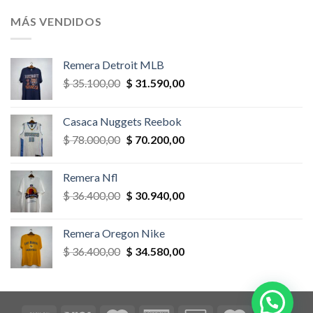
original
actual
era:
es:
MÁS VENDIDOS
$ 58.500,00.
$ 52.650,00.
Remera Detroit MLB
El
El
$
35.100,00
$
31.590,00
precio
precio
original
actual
Casaca Nuggets Reebok
era:
es:
El
El
$
78.000,00
$
70.200,00
$ 35.100,00.
$ 31.590,00.
precio
precio
original
actual
Remera Nfl
era:
es:
El
El
$
36.400,00
$
30.940,00
$ 78.000,00.
$ 70.200,00.
precio
precio
original
actual
Remera Oregon Nike
era:
es:
El
El
$
36.400,00
$
34.580,00
$ 36.400,00.
$ 30.940,00.
precio
precio
original
actual
era:
es:
$ 36.400,00.
$ 34.580,00.