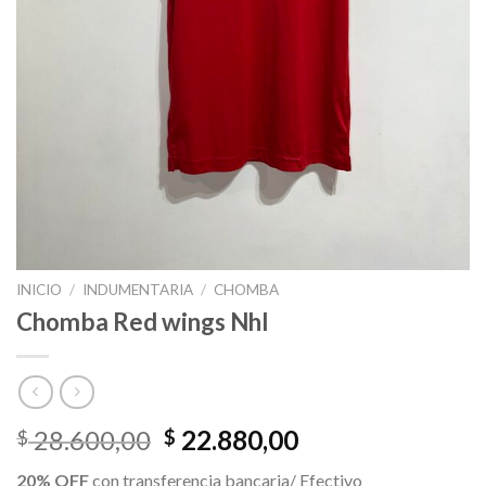
INICIO
/
INDUMENTARIA
/
CHOMBA
Chomba Red wings Nhl
El
El
28.600,00
22.880,00
$
$
precio
precio
20% OFF
con transferencia bancaria/ Efectivo