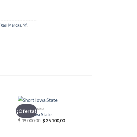
igas
,
Marcas
,
Nfl
,
INDUMENTARIA
¡Oferta!
¡Oferta!
Short Iowa State
El
El
$
39.000,00
$
35.100,00
precio
precio
original
actual
era:
es: