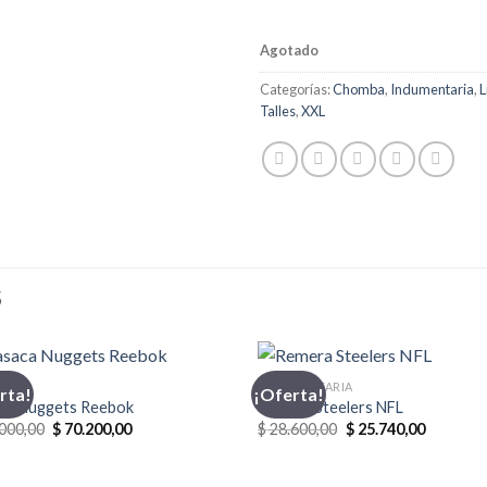
Agotado
Categorías:
Chomba
,
Indumentaria
,
L
Talles
,
XXL
S
CA
INDUMENTARIA
rta!
¡Oferta!
ca Nuggets Reebok
Remera Steelers NFL
El
El
El
El
000,00
$
70.200,00
$
28.600,00
$
25.740,00
precio
precio
precio
precio
original
actual
original
actual
era:
es:
era:
es: