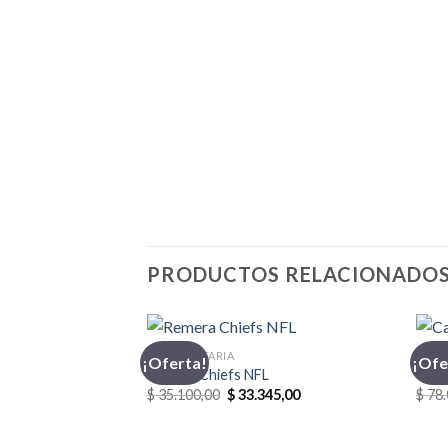
PRODUCTOS RELACIONADO
INDUMENTARIA
CASA
¡Oferta!
¡Ofe
Remera Chiefs NFL
Casa
El
El
$
35.100,00
$
33.345,00
$
78.
precio
precio
original
actual
era:
es: