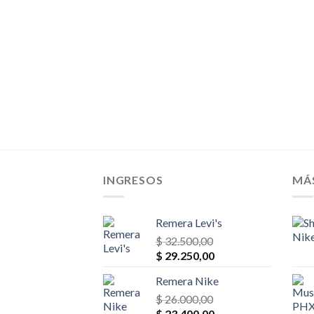
$ 35.100,00.
$ 33.345,00.
INGRESOS
MÁ
Remera Levi's
$
32.500,00
El
El
$
29.250,00
precio
precio
Remera Nike
original
actual
era:
$
26.000,00
es:
El
El
$ 32.500,00.
$
23.400,00
$ 29.250,00.