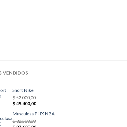
$ 78.000,00.
$ 70.200,00.
$ 28.600,00.
$ 25.740,
S VENDIDOS
Short Nike
$
52.000,00
El
El
$
49.400,00
precio
precio
Musculosa PHX NBA
original
actual
era:
$
32.500,00
es:
El
El
$ 52.000,00.
$
27.625,00
$ 49.400,00.