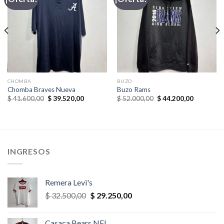
CHOMBA
BUZO
Chomba Braves Nueva
Buzo Rams
El
El
El
El
$
41.600,00
$
39.520,00
$
52.000,00
$
44.200,00
precio
precio
precio
precio
original
actual
original
actual
era:
es:
era:
es:
$ 41.600,00.
$ 39.520,00.
$ 52.000,00.
$ 44.200,
,00.
INGRESOS
Remera Levi's
El
El
$
32.500,00
$
29.250,00
precio
precio
original
actual
Casaca Bears NFL