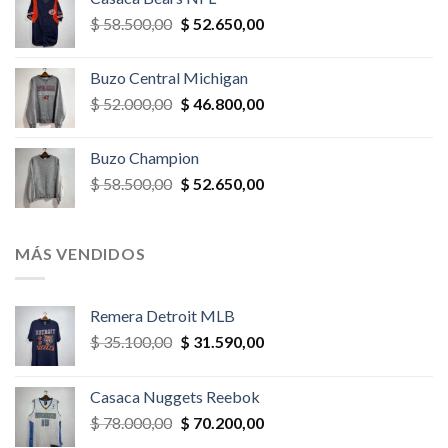
era:
es:
El
El
$
58.500,00
$
52.650,00
$ 32.500,00.
$ 29.250,00.
precio
precio
original
actual
Buzo Central Michigan
era:
es:
El
El
$
52.000,00
$
46.800,00
$ 58.500,00.
$ 52.650,00.
precio
precio
original
actual
Buzo Champion
era:
es:
El
El
$
58.500,00
$
52.650,00
$ 52.000,00.
$ 46.800,00.
precio
precio
original
actual
era:
es:
MÁS VENDIDOS
$ 58.500,00.
$ 52.650,00.
Remera Detroit MLB
El
El
$
35.100,00
$
31.590,00
precio
precio
original
actual
Casaca Nuggets Reebok
era:
es:
El
El
$
78.000,00
$
70.200,00
$ 35.100,00.
$ 31.590,00.
precio
precio