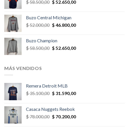
El
El
$
58.500,00
$
52.650,00
$ 32.500,00.
$ 29.250,00.
precio
precio
original
actual
Buzo Central Michigan
era:
es:
El
El
$
52.000,00
$
46.800,00
$ 58.500,00.
$ 52.650,00.
precio
precio
original
actual
Buzo Champion
era:
es:
El
El
$
58.500,00
$
52.650,00
$ 52.000,00.
$ 46.800,00.
precio
precio
original
actual
era:
es:
MÁS VENDIDOS
$ 58.500,00.
$ 52.650,00.
Remera Detroit MLB
El
El
$
35.100,00
$
31.590,00
precio
precio
original
actual
Casaca Nuggets Reebok
era:
es:
El
El
$
78.000,00
$
70.200,00
$ 35.100,00.
$ 31.590,00.
precio
precio
original
actual