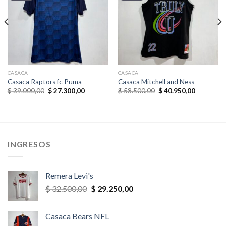
CASACA
CASACA
Casaca Raptors fc Puma
Casaca Mitchell and Ness
El
El
El
El
$
39.000,00
$
27.300,00
$
58.500,00
$
40.950,00
precio
precio
precio
precio
original
actual
original
actual
era:
es:
era:
es:
,00.
$ 39.000,00.
$ 27.300,00.
$ 58.500,00.
$ 40.950,
INGRESOS
Remera Levi's
El
El
$
32.500,00
$
29.250,00
precio
precio
original
actual
Casaca Bears NFL
era:
es: