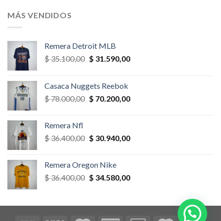
original
actual
era:
es:
MÁS VENDIDOS
$ 58.500,00.
$ 52.650,00.
Remera Detroit MLB
El
El
$
35.100,00
$
31.590,00
precio
precio
original
actual
Casaca Nuggets Reebok
era:
es:
El
El
$
78.000,00
$
70.200,00
$ 35.100,00.
$ 31.590,00.
precio
precio
original
actual
Remera Nfl
era:
es:
El
El
$
36.400,00
$
30.940,00
$ 78.000,00.
$ 70.200,00.
precio
precio
original
actual
Remera Oregon Nike
era:
es:
El
El
$
36.400,00
$
34.580,00
$ 36.400,00.
$ 30.940,00.
precio
precio
original
actual
era:
es:
$ 36.400,00.
$ 34.580,00.