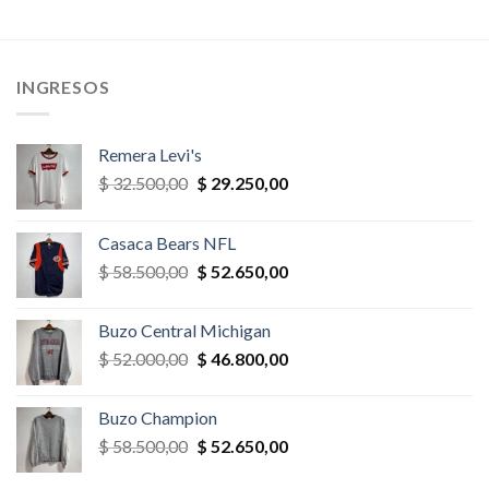
era:
es:
era:
es:
,00.
$ 39.000,00.
$ 33.150,00.
$ 65.000,00.
$ 55.250,
INGRESOS
Remera Levi's
El
El
$
32.500,00
$
29.250,00
precio
precio
original
actual
Casaca Bears NFL
era:
es:
El
El
$
58.500,00
$
52.650,00
$ 32.500,00.
$ 29.250,00.
precio
precio
original
actual
Buzo Central Michigan
era:
es:
El
El
$
52.000,00
$
46.800,00
$ 58.500,00.
$ 52.650,00.
precio
precio
original
actual
Buzo Champion
era:
es:
El
El
$
58.500,00
$
52.650,00
$ 52.000,00.
$ 46.800,00.
precio
precio