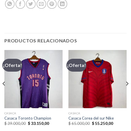
PRODUCTOS RELACIONADOS
¡Oferta!
¡Oferta!
CASACA
CASACA
Casaca Toronto Champion
Casaca Corea del sur Nike
El
El
El
El
$
39.000,00
$
33.150,00
$
65.000,00
$
55.250,00
precio
precio
precio
precio
original
actual
original
actual