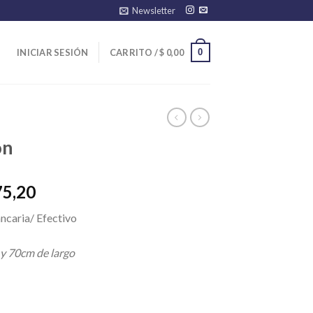
Newsletter
0
INICIAR SESIÓN
CARRITO /
$
0,00
on
El
75,20
precio
ncaria/ Efectivo
l
actual
es:
 y 70cm de largo
28,00.
$ 19.375,20.