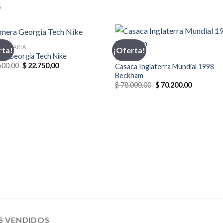
S
MENTARIA
rta!
¡Oferta!
ra Georgia Tech Nike
CASACA
El
El
500,00
$
22.750,00
Casaca Inglaterra Mundial 1998
precio
precio
Beckham
original
actual
El
El
$
78.000,00
$
70.200,00
era:
es:
precio
precio
$ 32.500,00.
$ 22.750,00.
original
actual
era:
es:
$ 78.000,00.
$ 70.200,0
S VENDIDOS