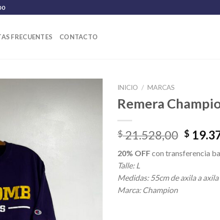
00
AS FRECUENTES
CONTACTO
INICIO
/
MARCAS
Remera Champi
El
21.528,00
19.3
$
$
precio
20% OFF
con transferencia ba
origina
Talle: L
era:
Medidas: 55cm de axila a axila
$ 21.5
Marca: Champion