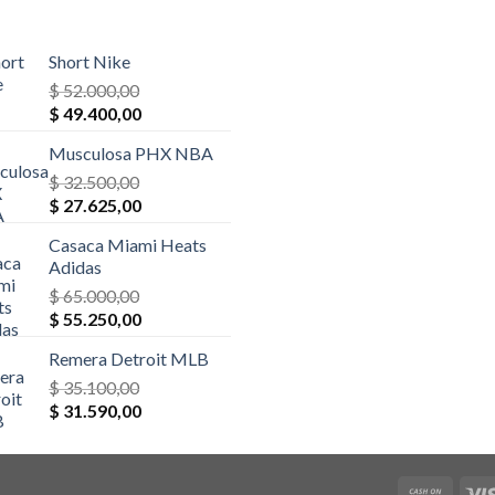
Short Nike
$
52.000,00
El
El
$
49.400,00
precio
precio
Musculosa PHX NBA
original
actual
era:
$
32.500,00
es:
El
El
$ 52.000,00.
$
27.625,00
$ 49.400,00.
precio
precio
Casaca Miami Heats
original
actual
Adidas
era:
es:
$
65.000,00
$ 32.500,00.
$ 27.625,00.
El
El
$
55.250,00
precio
precio
Remera Detroit MLB
original
actual
era:
$
35.100,00
es:
El
El
$ 65.000,00.
$
31.590,00
$ 55.250,00.
precio
precio
original
actual
era:
es: