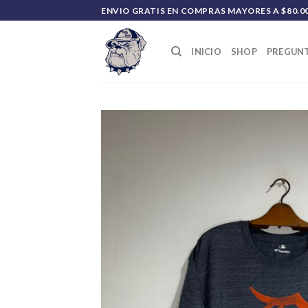
Saltar
ENVIO GRATIS EN COMPRAS MAYORES A $80.0
al
contenido
INICIO
SHOP
PREGUNT