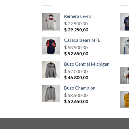
Remera Levi's
$
32.500,00
El
El
$
29.250,00
precio
precio
Casaca Bears NFL
original
actual
era:
$
58.500,00
es:
El
El
$ 32.500,00.
$
52.650,00
$ 29.250,00.
precio
precio
Buzo Central Michigan
original
actual
era:
$
52.000,00
es:
El
El
$ 58.500,00.
$
46.800,00
$ 52.650,00.
precio
precio
Buzo Champion
original
actual
era:
$
58.500,00
es:
El
El
$ 52.000,00.
$
52.650,00
$ 46.800,00.
precio
precio
original
actual
era:
es:
$ 58.500,00.
$ 52.650,00.