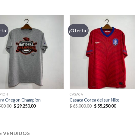
S
rta!
¡Oferta!
PION
CASACA
ra Oregon Champion
Casaca Corea del sur Nike
El
El
El
El
500,00
$
29.250,00
$
65.000,00
$
55.250,00
precio
precio
precio
precio
original
actual
original
actual
era:
es:
era:
es:
$ 32.500,00.
$ 29.250,00.
$ 65.000,00.
$ 55.250,0
S VENDIDOS