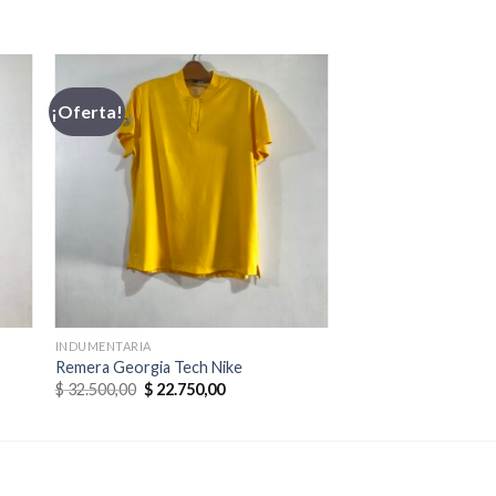
¡Oferta!
INDUMENTARIA
Remera Georgia Tech Nike
El
El
$
32.500,00
$
22.750,00
precio
precio
original
actual
era:
es:
0.
$ 32.500,00.
$ 22.750,00.