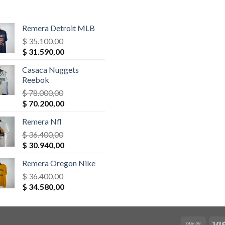
Remera Detroit MLB
$
35.100,00
El
El
$
31.590,00
precio
precio
Casaca Nuggets
original
actual
Reebok
era:
es:
$
78.000,00
$ 35.100,00.
$ 31.590,00.
El
El
$
70.200,00
precio
precio
Remera Nfl
original
actual
era:
$
36.400,00
es:
El
El
$ 78.000,00.
$
30.940,00
$ 70.200,00.
precio
precio
Remera Oregon Nike
original
actual
era:
$
36.400,00
es:
El
El
$ 36.400,00.
$
34.580,00
$ 30.940,00.
precio
precio
original
actual
era:
es: