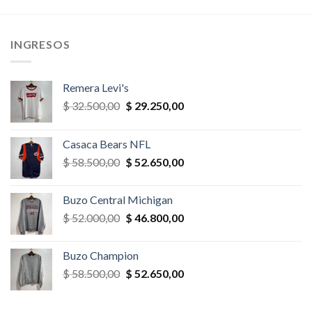
era:
es:
era:
es:
,00.
$ 32.500,00.
$ 27.625,00.
$ 35.100,00.
$ 33.345,
INGRESOS
Remera Levi's
El
El
$
32.500,00
$
29.250,00
precio
precio
original
actual
Casaca Bears NFL
era:
es:
El
El
$
58.500,00
$
52.650,00
$ 32.500,00.
$ 29.250,00.
precio
precio
original
actual
Buzo Central Michigan
era:
es:
El
El
$
52.000,00
$
46.800,00
$ 58.500,00.
$ 52.650,00.
precio
precio
original
actual
Buzo Champion
era:
es:
El
El
$
58.500,00
$
52.650,00
$ 52.000,00.
$ 46.800,00.
precio
precio
original
actual