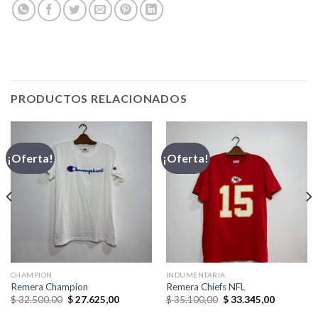
PRODUCTOS RELACIONADOS
¡Oferta!
¡Oferta!
CHAMPION
INDUMENTARIA
Remera Champion
Remera Chiefs NFL
El
El
El
El
$
32.500,00
$
27.625,00
$
35.100,00
$
33.345,00
precio
precio
precio
precio
original
actual
original
actual