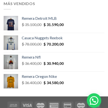
era:
es:
MÁS VENDIDOS
$ 58.500,00.
$ 52.650,00.
Remera Detroit MLB
El
El
$
35.100,00
$
31.590,00
precio
precio
original
actual
Casaca Nuggets Reebok
era:
es:
El
El
$
78.000,00
$
70.200,00
$ 35.100,00.
$ 31.590,00.
precio
precio
original
actual
Remera Nfl
era:
es:
El
El
$
36.400,00
$
30.940,00
$ 78.000,00.
$ 70.200,00.
precio
precio
original
actual
Remera Oregon Nike
era:
es:
El
El
$
36.400,00
$
34.580,00
$ 36.400,00.
$ 30.940,00.
precio
precio
original
actual
era:
es:
$ 36.400,00.
$ 34.580,00.