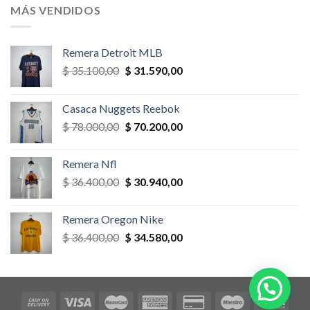
era:
es:
MÁS VENDIDOS
$ 58.500,00.
$ 52.650,00.
Remera Detroit MLB
El
El
$
35.100,00
$
31.590,00
precio
precio
original
actual
Casaca Nuggets Reebok
era:
es:
El
El
$
78.000,00
$
70.200,00
$ 35.100,00.
$ 31.590,00.
precio
precio
original
actual
Remera Nfl
era:
es:
El
El
$
36.400,00
$
30.940,00
$ 78.000,00.
$ 70.200,00.
precio
precio
original
actual
Remera Oregon Nike
era:
es:
El
El
$
36.400,00
$
34.580,00
$ 36.400,00.
$ 30.940,00.
precio
precio
original
actual
era:
es:
$ 36.400,00.
$ 34.580,00.