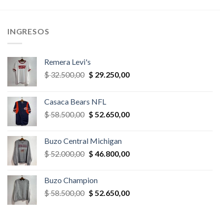
era:
es:
era:
es:
,00.
$ 32.500,00.
$ 29.250,00.
$ 35.100,00.
$ 31.590,
INGRESOS
Remera Levi's
El
El
$
32.500,00
$
29.250,00
precio
precio
original
actual
Casaca Bears NFL
era:
es:
El
El
$
58.500,00
$
52.650,00
$ 32.500,00.
$ 29.250,00.
precio
precio
original
actual
Buzo Central Michigan
era:
es:
El
El
$
52.000,00
$
46.800,00
$ 58.500,00.
$ 52.650,00.
precio
precio
original
actual
Buzo Champion
era:
es:
El
El
$
58.500,00
$
52.650,00
$ 52.000,00.
$ 46.800,00.
precio
precio
original
actual