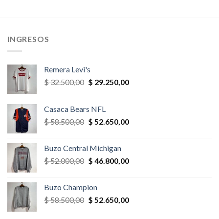
era:
es:
era:
es:
,00.
$ 58.500,00.
$ 40.950,00.
$ 32.500,00.
$ 22.750,
INGRESOS
Remera Levi's
El
El
$
32.500,00
$
29.250,00
precio
precio
original
actual
Casaca Bears NFL
era:
es:
El
El
$
58.500,00
$
52.650,00
$ 32.500,00.
$ 29.250,00.
precio
precio
original
actual
Buzo Central Michigan
era:
es:
El
El
$
52.000,00
$
46.800,00
$ 58.500,00.
$ 52.650,00.
precio
precio
original
actual
Buzo Champion
era:
es:
El
El
$
58.500,00
$
52.650,00
$ 52.000,00.
$ 46.800,00.
precio
precio