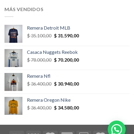
original
actual
era:
es:
MÁS VENDIDOS
$ 58.500,00.
$ 52.650,00.
Remera Detroit MLB
El
El
$
35.100,00
$
31.590,00
precio
precio
original
actual
Casaca Nuggets Reebok
era:
es:
El
El
$
78.000,00
$
70.200,00
$ 35.100,00.
$ 31.590,00.
precio
precio
original
actual
Remera Nfl
era:
es:
El
El
$
36.400,00
$
30.940,00
$ 78.000,00.
$ 70.200,00.
precio
precio
original
actual
Remera Oregon Nike
era:
es:
El
El
$
36.400,00
$
34.580,00
$ 36.400,00.
$ 30.940,00.
precio
precio
original
actual
era:
es:
$ 36.400,00.
$ 34.580,00.