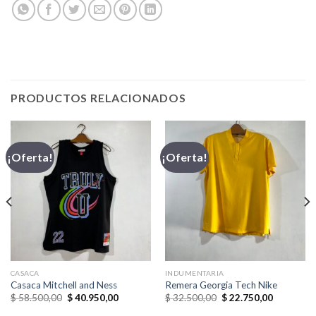
PRODUCTOS RELACIONADOS
¡Oferta!
¡Oferta!
CASACA
INDUMENTARIA
Casaca Mitchell and Ness
Remera Georgia Tech Nike
El
El
El
El
$
58.500,00
$
40.950,00
$
32.500,00
$
22.750,00
precio
precio
precio
precio
original
actual
original
actual