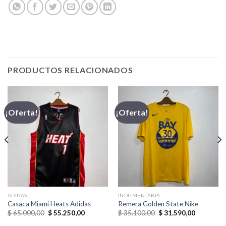
PRODUCTOS RELACIONADOS
¡Oferta!
¡Oferta!
ADIDAS
INDUMENTARIA
Casaca Miami Heats Adidas
Remera Golden State Nike
El
El
El
El
$
65.000,00
$
55.250,00
$
35.100,00
$
31.590,00
precio
precio
precio
precio
original
actual
original
actual