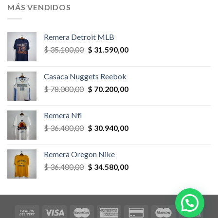
era:
es:
MÁS VENDIDOS
$ 58.500,00.
$ 52.650,00.
Remera Detroit MLB
El
El
$
35.100,00
$
31.590,00
precio
precio
original
actual
Casaca Nuggets Reebok
era:
es:
El
El
$
78.000,00
$
70.200,00
$ 35.100,00.
$ 31.590,00.
precio
precio
original
actual
Remera Nfl
era:
es:
El
El
$
36.400,00
$
30.940,00
$ 78.000,00.
$ 70.200,00.
precio
precio
original
actual
Remera Oregon Nike
era:
es:
El
El
$
36.400,00
$
34.580,00
$ 36.400,00.
$ 30.940,00.
precio
precio
original
actual
era:
es:
$ 36.400,00.
$ 34.580,00.