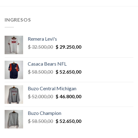
era:
es:
era:
es:
,00.
$ 65.000,00.
$ 55.250,00.
$ 35.100,00.
$ 31.590,
INGRESOS
Remera Levi's
El
El
$
32.500,00
$
29.250,00
precio
precio
original
actual
Casaca Bears NFL
era:
es:
El
El
$
58.500,00
$
52.650,00
$ 32.500,00.
$ 29.250,00.
precio
precio
original
actual
Buzo Central Michigan
era:
es:
El
El
$
52.000,00
$
46.800,00
$ 58.500,00.
$ 52.650,00.
precio
precio
original
actual
Buzo Champion
era:
es:
El
El
$
58.500,00
$
52.650,00
$ 52.000,00.
$ 46.800,00.
precio
precio
original
actual