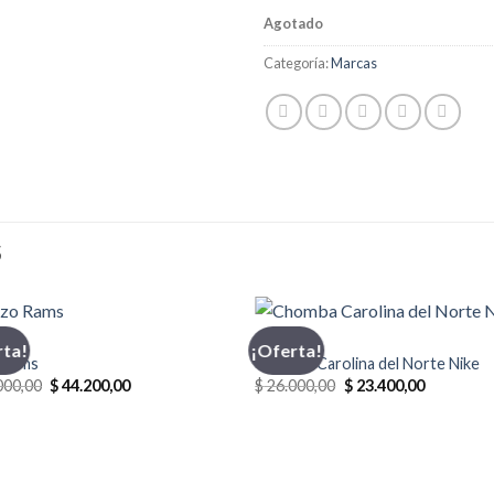
Agotado
Categoría:
Marcas
S
CHOMBA
rta!
¡Oferta!
 Rams
Chomba Carolina del Norte Nike
El
El
El
El
000,00
$
44.200,00
$
26.000,00
$
23.400,00
precio
precio
precio
precio
original
actual
original
actual
era:
es:
era:
es:
$ 52.000,00.
$ 44.200,00.
$ 26.000,00.
$ 23.400,0