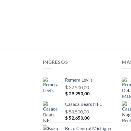
MLB
El
30,00
o
precio
al
actual
es:
00,00.
$ 22.230,00.
INGRESOS
MÁ
Remera Levi's
$
32.500,00
El
El
$
29.250,00
precio
precio
Casaca Bears NFL
original
actual
era:
$
58.500,00
es:
El
El
$ 32.500,00.
$
52.650,00
$ 29.250,00.
precio
precio
Buzo Central Michigan
original
actual