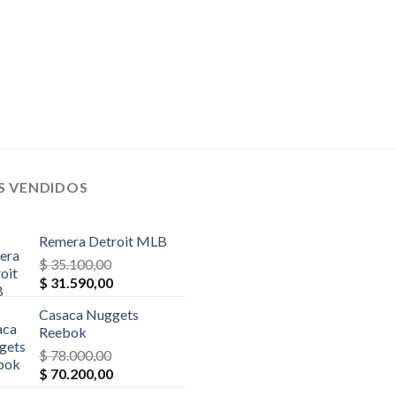
S VENDIDOS
Remera Detroit MLB
$
35.100,00
El
El
$
31.590,00
precio
precio
Casaca Nuggets
original
actual
Reebok
era:
es:
$
78.000,00
$ 35.100,00.
$ 31.590,00.
El
El
$
70.200,00
precio
precio