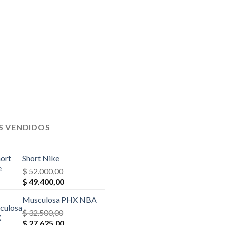
S VENDIDOS
Short Nike
$
52.000,00
El
El
$
49.400,00
precio
precio
Musculosa PHX NBA
original
actual
era:
$
32.500,00
es:
El
El
$ 52.000,00.
$
27.625,00
$ 49.400,00.