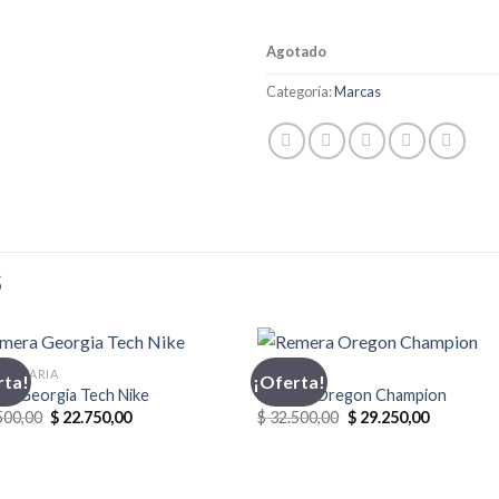
Agotado
Categoría:
Marcas
S
MENTARIA
CHAMPION
rta!
¡Oferta!
ra Georgia Tech Nike
Remera Oregon Champion
El
El
El
El
500,00
$
22.750,00
$
32.500,00
$
29.250,00
precio
precio
precio
precio
original
actual
original
actual
era:
es:
era:
es:
$ 32.500,00.
$ 22.750,00.
$ 32.500,00.
$ 29.250,0