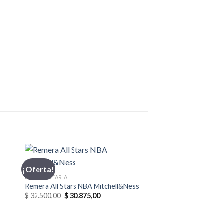
¡Oferta!
INDUMENTARIA
Remera All Stars NBA Mitchell&Ness
El
El
$
32.500,00
$
30.875,00
precio
precio
original
actual
0.
era:
es: