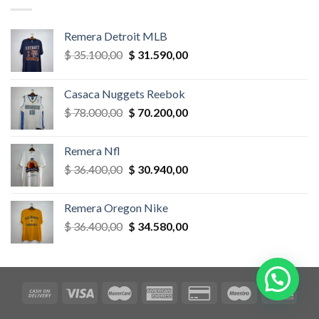
$ 58.500,00.
$ 52.650,00.
Remera Detroit MLB
El
El
$
35.100,00
$
31.590,00
precio
precio
original
actual
Casaca Nuggets Reebok
era:
es:
El
El
$
78.000,00
$
70.200,00
$ 35.100,00.
$ 31.590,00.
precio
precio
original
actual
Remera Nfl
era:
es:
El
El
$
36.400,00
$
30.940,00
$ 78.000,00.
$ 70.200,00.
precio
precio
original
actual
Remera Oregon Nike
era:
es:
El
El
$
36.400,00
$
34.580,00
$ 36.400,00.
$ 30.940,00.
precio
precio
original
actual
era:
es:
$ 36.400,00.
$ 34.580,00.