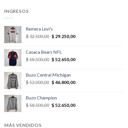
,00.
$ 32.500,00.
$ 27.625,00.
$ 36.400,00.
$ 34.580,
INGRESOS
Remera Levi's
El
El
$
32.500,00
$
29.250,00
precio
precio
original
actual
Casaca Bears NFL
era:
es:
El
El
$
58.500,00
$
52.650,00
$ 32.500,00.
$ 29.250,00.
precio
precio
original
actual
Buzo Central Michigan
era:
es:
El
El
$
52.000,00
$
46.800,00
$ 58.500,00.
$ 52.650,00.
precio
precio
original
actual
Buzo Champion
era:
es:
El
El
$
58.500,00
$
52.650,00
$ 52.000,00.
$ 46.800,00.
precio
precio
original
actual
era:
es:
MÁS VENDIDOS