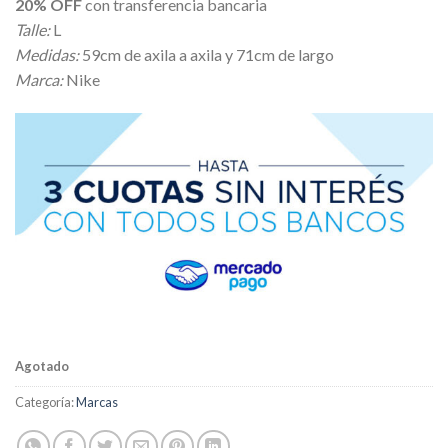
20% OFF
con transferencia bancaria
original
actual
Talle:
L
era:
es:
Medidas:
59cm de axila a axila y 71cm de largo
$ 18.216,00.
$ 14.572,80.
Marca:
Nike
Agotado
Categoría:
Marcas