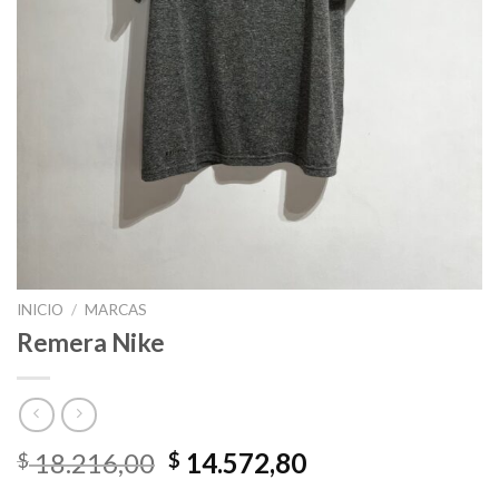
INICIO
/
MARCAS
Remera Nike
El
El
18.216,00
14.572,80
$
$
precio
precio