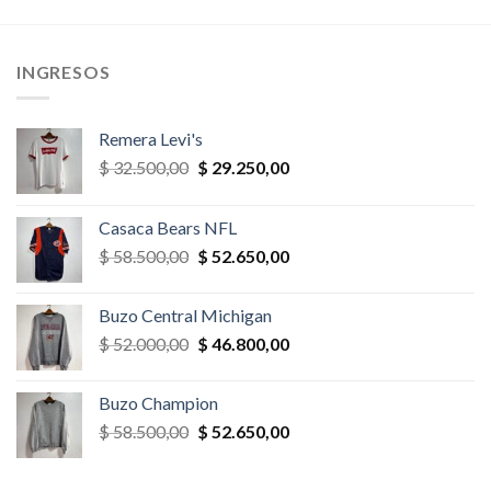
,00.
$ 39.000,00.
$ 33.150,00.
$ 32.500,00.
$ 27.625,
INGRESOS
Remera Levi's
El
El
$
32.500,00
$
29.250,00
precio
precio
original
actual
Casaca Bears NFL
era:
es:
El
El
$
58.500,00
$
52.650,00
$ 32.500,00.
$ 29.250,00.
precio
precio
original
actual
Buzo Central Michigan
era:
es:
El
El
$
52.000,00
$
46.800,00
$ 58.500,00.
$ 52.650,00.
precio
precio
original
actual
Buzo Champion
era:
es:
El
El
$
58.500,00
$
52.650,00
$ 52.000,00.
$ 46.800,00.
precio
precio
original
actual