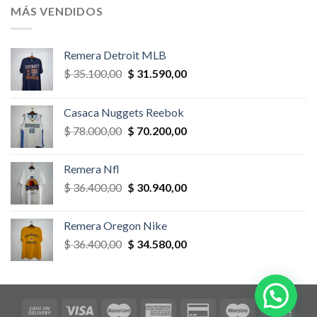
era:
es:
MÁS VENDIDOS
$ 58.500,00.
$ 52.650,00.
Remera Detroit MLB
El
El
$
35.100,00
$
31.590,00
precio
precio
original
actual
Casaca Nuggets Reebok
era:
es:
El
El
$
78.000,00
$
70.200,00
$ 35.100,00.
$ 31.590,00.
precio
precio
original
actual
Remera Nfl
era:
es:
El
El
$
36.400,00
$
30.940,00
$ 78.000,00.
$ 70.200,00.
precio
precio
original
actual
Remera Oregon Nike
era:
es:
El
El
$
36.400,00
$
34.580,00
$ 36.400,00.
$ 30.940,00.
precio
precio
original
actual
era:
es:
$ 36.400,00.
$ 34.580,00.