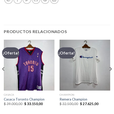
PRODUCTOS RELACIONADOS
¡Oferta!
¡Oferta!
CASACA
CHAMPION
Casaca Toronto Champion
Remera Champion
El
El
El
El
$
39.000,00
$
33.150,00
$
32.500,00
$
27.625,00
precio
precio
precio
precio
original
actual
original
actual
era:
es:
era:
es: