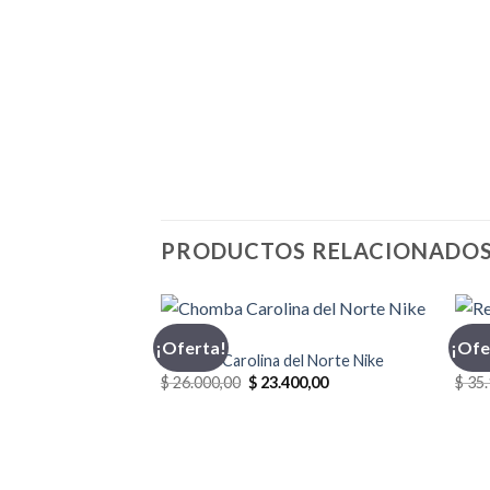
PRODUCTOS RELACIONADO
CHOMBA
INDU
¡Oferta!
¡Ofe
Chomba Carolina del Norte Nike
Reme
El
El
$
26.000,00
$
23.400,00
$
35.
precio
precio
original
actual
era:
es:
$ 26.000,00.
$ 23.400,00.