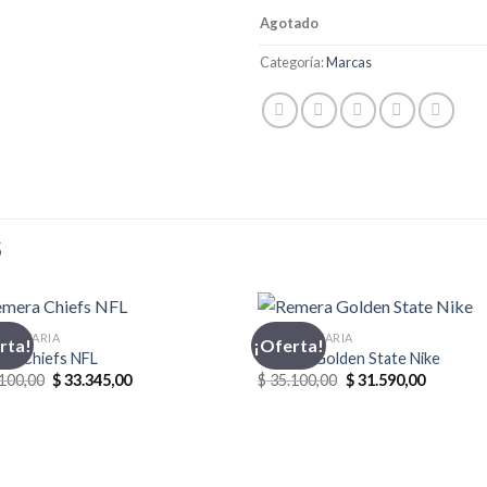
Agotado
Categoría:
Marcas
S
MENTARIA
INDUMENTARIA
rta!
¡Oferta!
ra Chiefs NFL
Remera Golden State Nike
El
El
El
El
100,00
$
33.345,00
$
35.100,00
$
31.590,00
precio
precio
precio
precio
original
actual
original
actual
era:
es:
era:
es:
$ 35.100,00.
$ 33.345,00.
$ 35.100,00.
$ 31.590,