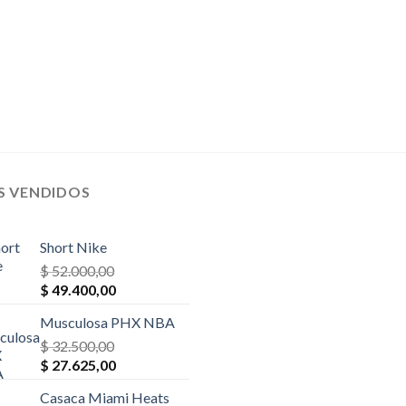
S VENDIDOS
Short Nike
$
52.000,00
El
El
$
49.400,00
precio
precio
Musculosa PHX NBA
original
actual
era:
$
32.500,00
es:
El
El
$ 52.000,00.
$
27.625,00
$ 49.400,00.
precio
precio
Casaca Miami Heats
original
actual