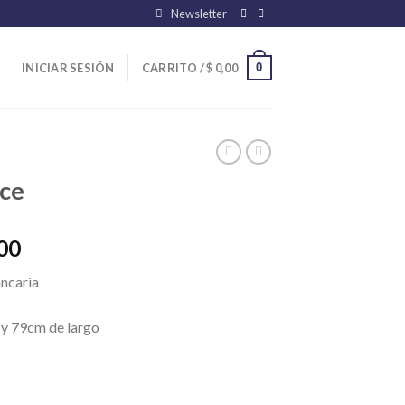
Newsletter
0
INICIAR SESIÓN
CARRITO /
$
0,00
yce
El
00
precio
ancaria
actual
es:
 y 79cm de largo
00.
$ 8.100,00.