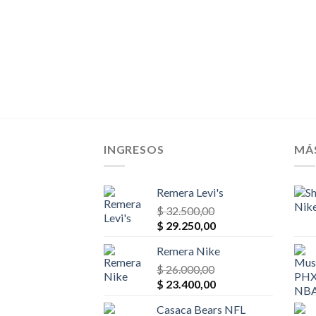
INGRESOS
MÁ
Remera Levi's
$
32.500,00
El
El
$
29.250,00
precio
precio
Remera Nike
original
actual
era:
$
26.000,00
es:
El
El
$ 32.500,00.
$
23.400,00
$ 29.250,00.
precio
precio
Casaca Bears NFL
original
actual