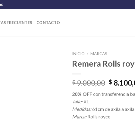
00
AS FRECUENTES
CONTACTO
INICIO
/
MARCAS
Remera Rolls ro
El
9.000,00
8.100,
$
$
precio
20% OFF
con transferencia b
original
Talle:
XL
era:
Medidas:
61cm de axila a axila
$ 9.000,
Marca:
Rolls royce