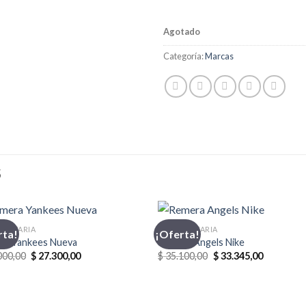
Agotado
Categoría:
Marcas
S
MENTARIA
INDUMENTARIA
rta!
¡Oferta!
ra Yankees Nueva
Remera Angels Nike
El
El
El
El
000,00
$
27.300,00
$
35.100,00
$
33.345,00
precio
precio
precio
precio
original
actual
original
actual
era:
es:
era:
es:
$ 39.000,00.
$ 27.300,00.
$ 35.100,00.
$ 33.345,0