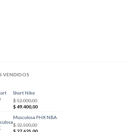
S VENDIDOS
Short Nike
$
52.000,00
El
El
$
49.400,00
precio
precio
Musculosa PHX NBA
original
actual
era:
$
32.500,00
es:
El
El
$ 52.000,00.
$
27.625,00
$ 49.400,00.