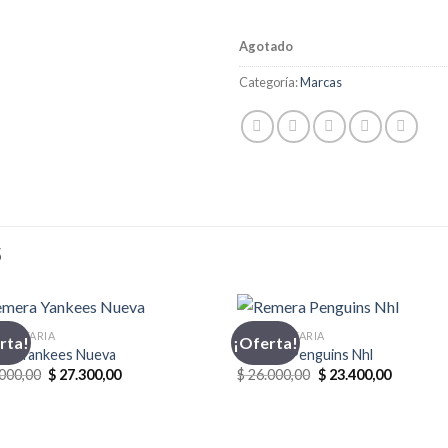
Agotado
Categoría:
Marcas
S
MENTARIA
INDUMENTARIA
rta!
¡Oferta!
ra Yankees Nueva
Remera Penguins Nhl
El
El
El
El
000,00
$
27.300,00
$
26.000,00
$
23.400,00
precio
precio
precio
precio
original
actual
original
actual
era:
es:
era:
es:
$ 39.000,00.
$ 27.300,00.
$ 26.000,00.
$ 23.400,