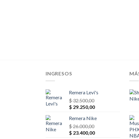
INGRESOS
MÁ
Remera Levi's
$
32.500,00
El
El
$
29.250,00
precio
precio
Remera Nike
original
actual
era:
$
26.000,00
es:
El
El
$ 32.500,00.
$
23.400,00
$ 29.250,00.
precio
precio