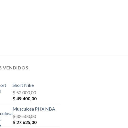
S VENDIDOS
Short Nike
$
52.000,00
El
El
$
49.400,00
precio
precio
Musculosa PHX NBA
original
actual
era:
$
32.500,00
es:
El
El
$ 52.000,00.
$
27.625,00
$ 49.400,00.
precio
precio