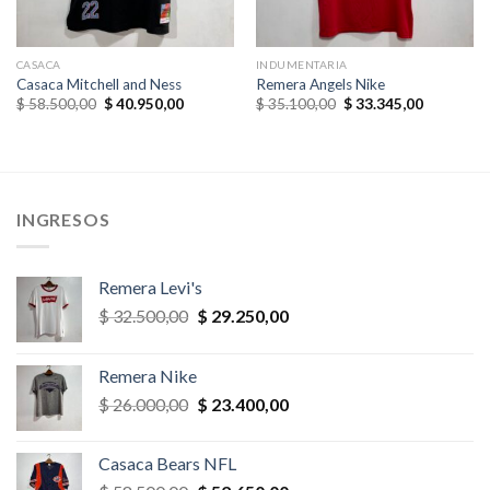
CASACA
INDUMENTARIA
Casaca Mitchell and Ness
Remera Angels Nike
El
El
El
El
$
58.500,00
$
40.950,00
$
35.100,00
$
33.345,00
precio
precio
precio
precio
original
actual
original
actual
era:
es:
era:
es:
,00.
$ 58.500,00.
$ 40.950,00.
$ 35.100,00.
$ 33.345,
INGRESOS
Remera Levi's
El
El
$
32.500,00
$
29.250,00
precio
precio
original
actual
Remera Nike
era:
es:
El
El
$
26.000,00
$
23.400,00
$ 32.500,00.
$ 29.250,00.
precio
precio
original
actual
Casaca Bears NFL
era:
es: