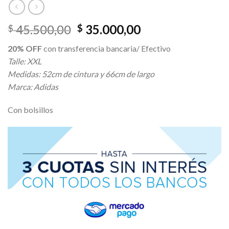
El
El
45.500,00
35.000,00
$
$
precio
precio
20% OFF
con transferencia bancaria/ Efectivo
original
actual
Talle: XXL
era:
es:
Medidas: 52cm de cintura y 66cm de largo
$ 45.500,00.
$ 35.000,00.
Marca: Adidas
Con bolsillos