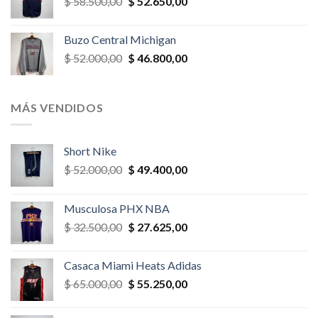
El
El
$
58.500,00
$
52.650,00
$ 26.000,00.
$ 23.400,00.
precio
precio
original
actual
Buzo Central Michigan
era:
es:
El
El
$
52.000,00
$
46.800,00
$ 58.500,00.
$ 52.650,00.
precio
precio
original
actual
era:
es:
MÁS VENDIDOS
$ 52.000,00.
$ 46.800,00.
Short Nike
El
El
$
52.000,00
$
49.400,00
precio
precio
original
actual
Musculosa PHX NBA
era:
es:
El
El
$
32.500,00
$
27.625,00
$ 52.000,00.
$ 49.400,00.
precio
precio
original
actual
Casaca Miami Heats Adidas
era:
es:
El
El
$
65.000,00
$
55.250,00
$ 32.500,00.
$ 27.625,00.
precio
precio
original
actual