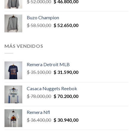
El
El
$
52.000,00
$
46.800,00
$ 58.500,00.
$ 52.650,00.
precio
precio
original
actual
Buzo Champion
era:
es:
El
El
$
58.500,00
$
52.650,00
$ 52.000,00.
$ 46.800,00.
precio
precio
original
actual
era:
es:
MÁS VENDIDOS
$ 58.500,00.
$ 52.650,00.
Remera Detroit MLB
El
El
$
35.100,00
$
31.590,00
precio
precio
original
actual
Casaca Nuggets Reebok
era:
es:
El
El
$
78.000,00
$
70.200,00
$ 35.100,00.
$ 31.590,00.
precio
precio
original
actual
Remera Nfl
era:
es:
El
El
$
36.400,00
$
30.940,00
$ 78.000,00.
$ 70.200,00.
precio
precio
original
actual