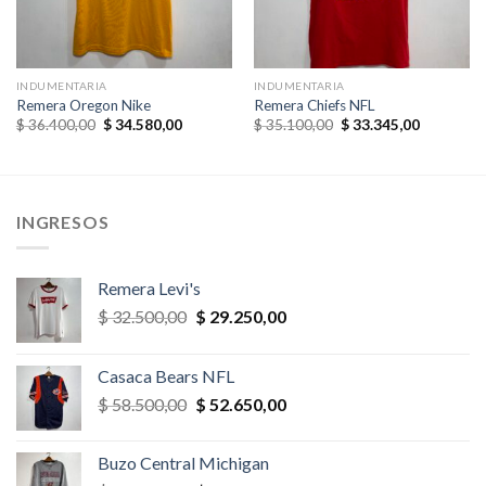
INDUMENTARIA
INDUMENTARIA
Remera Oregon Nike
Remera Chiefs NFL
El
El
El
El
$
36.400,00
$
34.580,00
$
35.100,00
$
33.345,00
precio
precio
precio
precio
original
actual
original
actual
era:
es:
era:
es:
,00.
$ 36.400,00.
$ 34.580,00.
$ 35.100,00.
$ 33.345,
INGRESOS
Remera Levi's
El
El
$
32.500,00
$
29.250,00
precio
precio
original
actual
Casaca Bears NFL
era:
es:
El
El
$
58.500,00
$
52.650,00
$ 32.500,00.
$ 29.250,00.
precio
precio
original
actual
Buzo Central Michigan
era:
es: