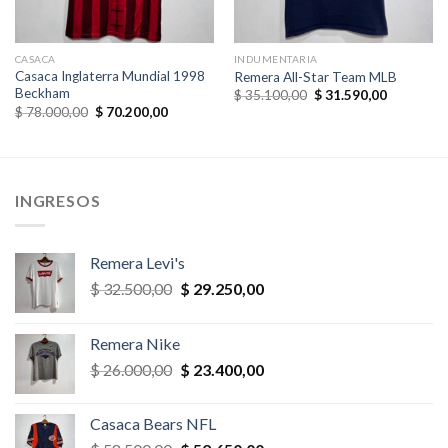
CASACA
INDUMENTARIA
Casaca Inglaterra Mundial 1998
Remera All-Star Team MLB
Beckham
El
El
$
35.100,00
$
31.590,00
precio
precio
El
El
$
78.000,00
$
70.200,00
original
actual
precio
precio
era:
es:
original
actual
,00.
$ 35.100,00.
$ 31.590,
era:
es:
$ 78.000,00.
$ 70.200,00.
INGRESOS
Remera Levi's
El
El
$
32.500,00
$
29.250,00
precio
precio
original
actual
Remera Nike
era:
es:
El
El
$
26.000,00
$
23.400,00
$ 32.500,00.
$ 29.250,00.
precio
precio
original
actual
Casaca Bears NFL
era:
es: