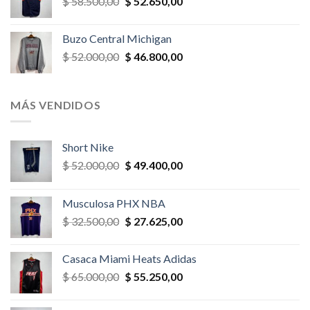
El
El
$
58.500,00
$
52.650,00
$ 26.000,00.
$ 23.400,00.
precio
precio
original
actual
Buzo Central Michigan
era:
es:
El
El
$
52.000,00
$
46.800,00
$ 58.500,00.
$ 52.650,00.
precio
precio
original
actual
era:
es:
MÁS VENDIDOS
$ 52.000,00.
$ 46.800,00.
Short Nike
El
El
$
52.000,00
$
49.400,00
precio
precio
original
actual
Musculosa PHX NBA
era:
es:
El
El
$
32.500,00
$
27.625,00
$ 52.000,00.
$ 49.400,00.
precio
precio
original
actual
Casaca Miami Heats Adidas
era:
es:
El
El
$
65.000,00
$
55.250,00
$ 32.500,00.
$ 27.625,00.
precio
precio
original
actual