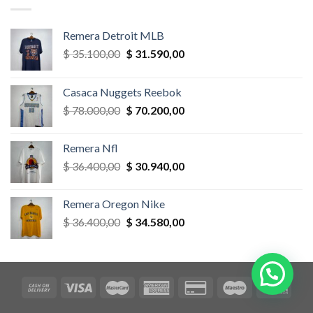
$ 58.500,00.
$ 52.650,00.
Remera Detroit MLB
El
El
$
35.100,00
$
31.590,00
precio
precio
original
actual
Casaca Nuggets Reebok
era:
es:
El
El
$
78.000,00
$
70.200,00
$ 35.100,00.
$ 31.590,00.
precio
precio
original
actual
Remera Nfl
era:
es:
El
El
$
36.400,00
$
30.940,00
$ 78.000,00.
$ 70.200,00.
precio
precio
original
actual
Remera Oregon Nike
era:
es:
El
El
$
36.400,00
$
34.580,00
$ 36.400,00.
$ 30.940,00.
precio
precio
original
actual
era:
es:
$ 36.400,00.
$ 34.580,00.