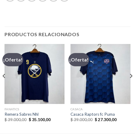
PRODUCTOS RELACIONADOS
¡Oferta!
¡Oferta!
FANATICS
CASACA
Remera Sabres Nhl
Casaca Raptors fc Puma
El
El
El
El
$
39.000,00
$
35.100,00
$
39.000,00
$
27.300,00
precio
precio
precio
precio
original
actual
original
actual
era:
es:
era:
es: