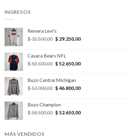
,00.
$ 39.000,00.
$ 35.100,00.
$ 39.000,00.
$ 27.300,
INGRESOS
Remera Levi's
El
El
$
32.500,00
$
29.250,00
precio
precio
original
actual
Casaca Bears NFL
era:
es:
El
El
$
58.500,00
$
52.650,00
$ 32.500,00.
$ 29.250,00.
precio
precio
original
actual
Buzo Central Michigan
era:
es:
El
El
$
52.000,00
$
46.800,00
$ 58.500,00.
$ 52.650,00.
precio
precio
original
actual
Buzo Champion
era:
es:
El
El
$
58.500,00
$
52.650,00
$ 52.000,00.
$ 46.800,00.
precio
precio
original
actual
era:
es:
MÁS VENDIDOS