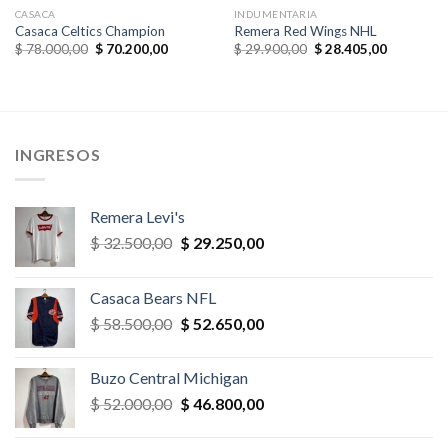
CASACA
INDUMENTARIA
Casaca Celtics Champion
Remera Red Wings NHL
El
El
El
El
$
78.000,00
$
70.200,00
$
29.900,00
$
28.405,00
precio
precio
precio
precio
original
actual
original
actual
era:
es:
era:
es:
,00.
$ 78.000,00.
$ 70.200,00.
$ 29.900,00.
$ 28.405,
INGRESOS
Remera Levi's
El
El
$
32.500,00
$
29.250,00
precio
precio
original
actual
Casaca Bears NFL
era:
es:
El
El
$
58.500,00
$
52.650,00
$ 32.500,00.
$ 29.250,00.
precio
precio
original
actual
Buzo Central Michigan
era:
es:
El
El
$
52.000,00
$
46.800,00
$ 58.500,00.
$ 52.650,00.
precio
precio
original
actual