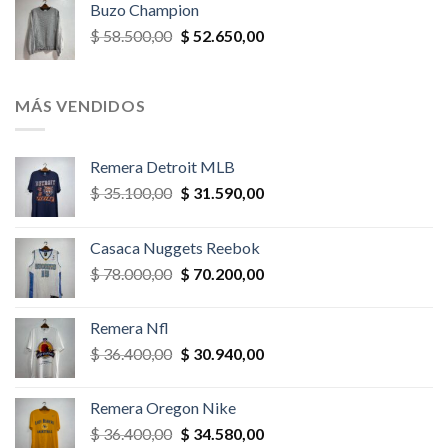
Buzo Champion
era:
es:
El
El
$
58.500,00
$
52.650,00
$ 52.000,00.
$ 46.800,00.
precio
precio
original
actual
era:
es:
MÁS VENDIDOS
$ 58.500,00.
$ 52.650,00.
Remera Detroit MLB
El
El
$
35.100,00
$
31.590,00
precio
precio
original
actual
Casaca Nuggets Reebok
era:
es:
El
El
$
78.000,00
$
70.200,00
$ 35.100,00.
$ 31.590,00.
precio
precio
original
actual
Remera Nfl
era:
es:
El
El
$
36.400,00
$
30.940,00
$ 78.000,00.
$ 70.200,00.
precio
precio
original
actual
Remera Oregon Nike
era:
es:
El
El
$
36.400,00
$
34.580,00
$ 36.400,00.
$ 30.940,00.