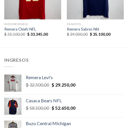
INDUMENTARIA
FANATICS
Remera Chiefs NFL
Remera Sabres Nhl
El
El
El
El
$
35.100,00
$
33.345,00
$
39.000,00
$
35.100,00
precio
precio
precio
precio
original
actual
original
actual
era:
es:
era:
es:
,00.
$ 35.100,00.
$ 33.345,00.
$ 39.000,00.
$ 35.100,
INGRESOS
Remera Levi's
El
El
$
32.500,00
$
29.250,00
precio
precio
original
actual
Casaca Bears NFL
era:
es:
El
El
$
58.500,00
$
52.650,00
$ 32.500,00.
$ 29.250,00.
precio
precio
original
actual
Buzo Central Michigan
era:
es: