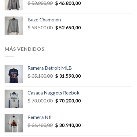
El
El
$
52.000,00
$
46.800,00
$ 58.500,00.
$ 52.650,00.
precio
precio
original
actual
Buzo Champion
era:
es:
El
El
$
58.500,00
$
52.650,00
$ 52.000,00.
$ 46.800,00.
precio
precio
original
actual
era:
es:
MÁS VENDIDOS
$ 58.500,00.
$ 52.650,00.
Remera Detroit MLB
El
El
$
35.100,00
$
31.590,00
precio
precio
original
actual
Casaca Nuggets Reebok
era:
es:
El
El
$
78.000,00
$
70.200,00
$ 35.100,00.
$ 31.590,00.
precio
precio
original
actual
Remera Nfl
era:
es:
El
El
$
36.400,00
$
30.940,00
$ 78.000,00.
$ 70.200,00.
precio
precio