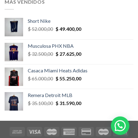
MÁS VENDIDOS
$ 52.000,00.
$ 46.800,00.
Short Nike
El
El
$
52.000,00
$
49.400,00
precio
precio
original
actual
Musculosa PHX NBA
era:
es:
El
El
$
32.500,00
$
27.625,00
$ 52.000,00.
$ 49.400,00.
precio
precio
original
actual
Casaca Miami Heats Adidas
era:
es:
El
El
$
65.000,00
$
55.250,00
$ 32.500,00.
$ 27.625,00.
precio
precio
original
actual
Remera Detroit MLB
era:
es:
El
El
$
35.100,00
$
31.590,00
$ 65.000,00.
$ 55.250,00.
precio
precio
original
actual
era:
es:
$ 35.100,00.
$ 31.590,00.