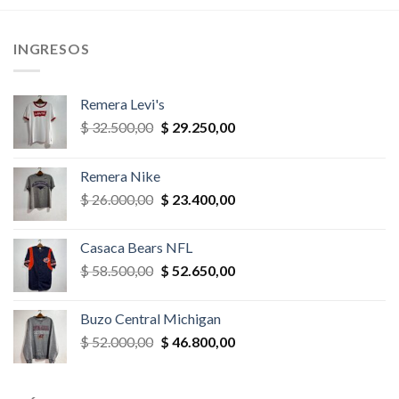
,00.
$ 39.000,00.
$ 27.300,00.
$ 26.000,00.
$ 23.400,
INGRESOS
Remera Levi's
El
El
$
32.500,00
$
29.250,00
precio
precio
original
actual
Remera Nike
era:
es:
El
El
$
26.000,00
$
23.400,00
$ 32.500,00.
$ 29.250,00.
precio
precio
original
actual
Casaca Bears NFL
era:
es:
El
El
$
58.500,00
$
52.650,00
$ 26.000,00.
$ 23.400,00.
precio
precio
original
actual
Buzo Central Michigan
era:
es:
El
El
$
52.000,00
$
46.800,00
$ 58.500,00.
$ 52.650,00.
precio
precio
original
actual
era:
es: