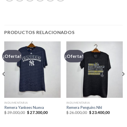
PRODUCTOS RELACIONADOS
¡Oferta!
¡Oferta!
INDUMENTARIA
INDUMENTARIA
Remera Yankees Nueva
Remera Penguins Nhl
El
El
El
El
$
39.000,00
$
27.300,00
$
26.000,00
$
23.400,00
precio
precio
precio
precio
original
actual
original
actual
era:
es:
era:
es: