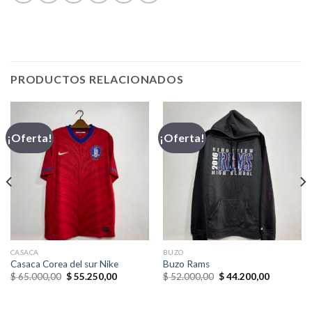
PRODUCTOS RELACIONADOS
¡Oferta!
¡Oferta!
CASACA
BUZO
Casaca Corea del sur Nike
Buzo Rams
El
El
El
El
$
65.000,00
$
55.250,00
$
52.000,00
$
44.200,00
precio
precio
precio
precio
original
actual
original
actual
era:
es:
era:
es: