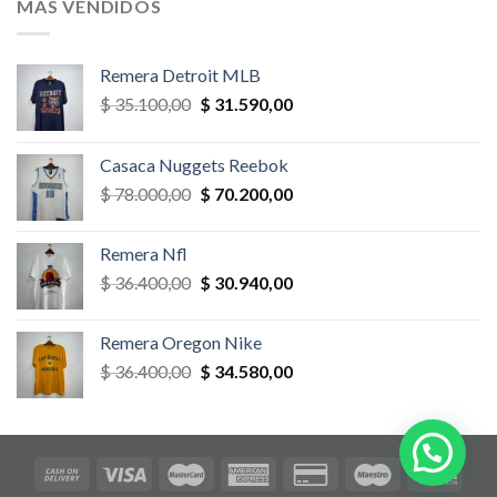
MÁS VENDIDOS
$ 58.500,00.
$ 52.650,00.
Remera Detroit MLB
El
El
$
35.100,00
$
31.590,00
precio
precio
original
actual
Casaca Nuggets Reebok
era:
es:
El
El
$
78.000,00
$
70.200,00
$ 35.100,00.
$ 31.590,00.
precio
precio
original
actual
Remera Nfl
era:
es:
El
El
$
36.400,00
$
30.940,00
$ 78.000,00.
$ 70.200,00.
precio
precio
original
actual
Remera Oregon Nike
era:
es:
El
El
$
36.400,00
$
34.580,00
$ 36.400,00.
$ 30.940,00.
precio
precio
original
actual
era:
es:
$ 36.400,00.
$ 34.580,00.