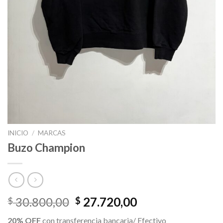
INICIO
/
MARCAS
Buzo Champion
El
El
30.800,00
27.720,00
$
$
precio
precio
20% OFF
con transferencia bancaria/ Efectivo