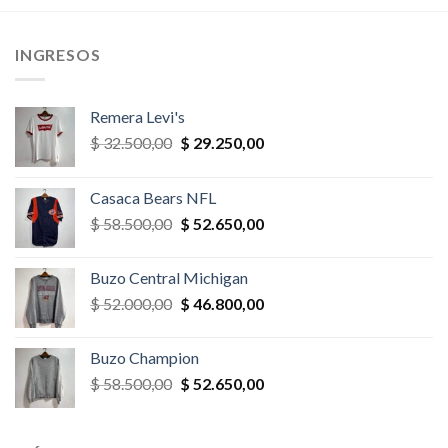
,00.
$ 65.000,00.
$ 55.250,00.
$ 52.000,00.
$ 44.200,
INGRESOS
Remera Levi's
El
El
$
32.500,00
$
29.250,00
precio
precio
original
actual
Casaca Bears NFL
era:
es:
El
El
$
58.500,00
$
52.650,00
$ 32.500,00.
$ 29.250,00.
precio
precio
original
actual
Buzo Central Michigan
era:
es:
El
El
$
52.000,00
$
46.800,00
$ 58.500,00.
$ 52.650,00.
precio
precio
original
actual
Buzo Champion
era:
es:
El
El
$
58.500,00
$
52.650,00
$ 52.000,00.
$ 46.800,00.
precio
precio
original
actual
era:
es: