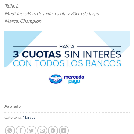
original
actual
Talle: L
era:
es:
Medidas: 59cm de axila a axila y 70cm de largo
$ 30.800,00.
$ 27.720,00.
Marca: Champion
Agotado
Categoría:
Marcas