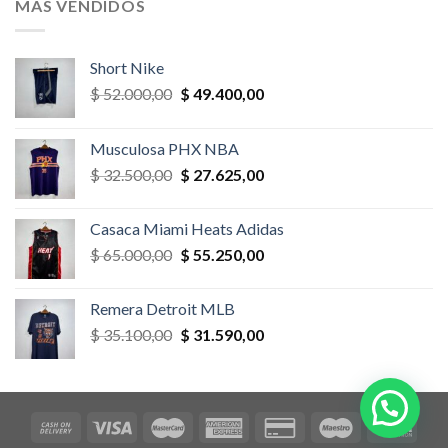
MÁS VENDIDOS
$ 52.000,00.
$ 46.800,00.
Short Nike
El
El
$
52.000,00
$
49.400,00
precio
precio
original
actual
Musculosa PHX NBA
era:
es:
El
El
$
32.500,00
$
27.625,00
$ 52.000,00.
$ 49.400,00.
precio
precio
original
actual
Casaca Miami Heats Adidas
era:
es:
El
El
$
65.000,00
$
55.250,00
$ 32.500,00.
$ 27.625,00.
precio
precio
original
actual
Remera Detroit MLB
era:
es:
El
El
$
35.100,00
$
31.590,00
$ 65.000,00.
$ 55.250,00.
precio
precio
original
actual
era:
es:
$ 35.100,00.
$ 31.590,00.