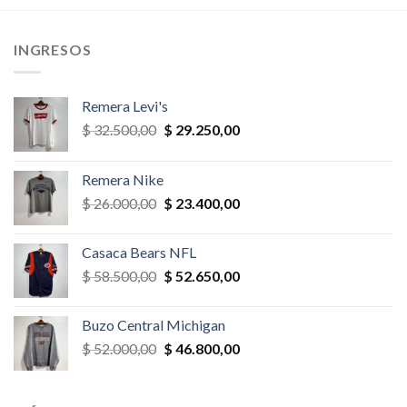
,00.
$ 26.000,00.
$ 23.400,00.
$ 58.500,00.
$ 40.950,
INGRESOS
Remera Levi's
El
El
$
32.500,00
$
29.250,00
precio
precio
original
actual
Remera Nike
era:
es:
El
El
$
26.000,00
$
23.400,00
$ 32.500,00.
$ 29.250,00.
precio
precio
original
actual
Casaca Bears NFL
era:
es:
El
El
$
58.500,00
$
52.650,00
$ 26.000,00.
$ 23.400,00.
precio
precio
original
actual
Buzo Central Michigan
era:
es:
El
El
$
52.000,00
$
46.800,00
$ 58.500,00.
$ 52.650,00.
precio
precio
original
actual
era:
es: