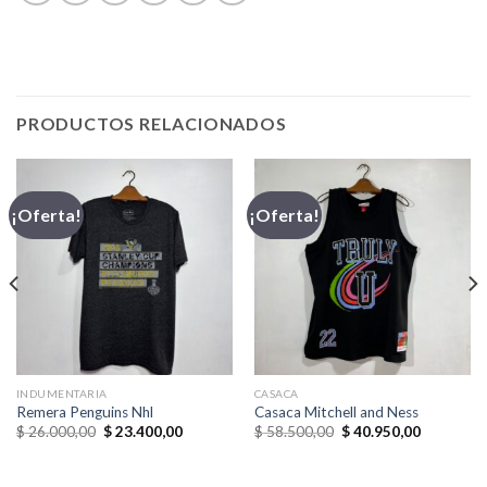
PRODUCTOS RELACIONADOS
¡Oferta!
¡Oferta!
INDUMENTARIA
CASACA
Remera Penguins Nhl
Casaca Mitchell and Ness
El
El
El
El
$
26.000,00
$
23.400,00
$
58.500,00
$
40.950,00
precio
precio
precio
precio
original
actual
original
actual
era:
es:
era:
es: