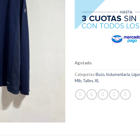
Agotado
Categorías:
Buzo
,
Indumentaria
,
Liga
Mlb
,
Talles
,
XL