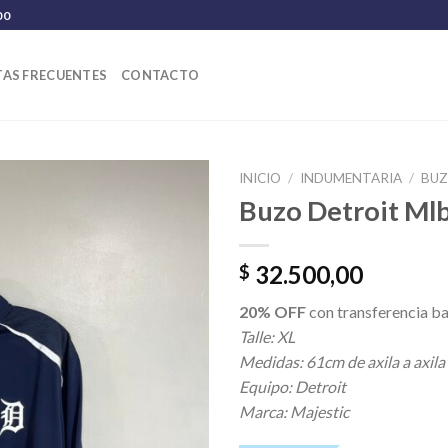
00
AS FRECUENTES
CONTACTO
INICIO
/
INDUMENTARIA
/
BU
Buzo Detroit Ml
32.500,00
$
20% OFF
con transferencia ba
Talle: XL
Medidas: 61cm de axila a axila
Equipo: Detroit
Marca: Majestic