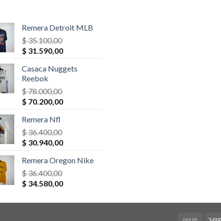
Remera Detroit MLB
$
35.100,00
El
El
$
31.590,00
precio
precio
Casaca Nuggets
original
actual
Reebok
era:
es:
$
78.000,00
$ 35.100,00.
$ 31.590,00.
El
El
$
70.200,00
precio
precio
Remera Nfl
original
actual
era:
$
36.400,00
es:
El
El
$ 78.000,00.
$
30.940,00
$ 70.200,00.
precio
precio
Remera Oregon Nike
original
actual
era:
$
36.400,00
es:
El
El
$ 36.400,00.
$
34.580,00
$ 30.940,00.
precio
precio
original
actual
era:
es: