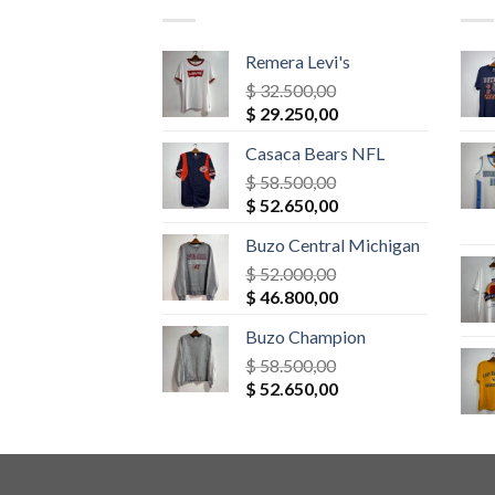
Remera Levi's
$
32.500,00
El
El
$
29.250,00
precio
precio
Casaca Bears NFL
original
actual
era:
$
58.500,00
es:
El
El
$ 32.500,00.
$
52.650,00
$ 29.250,00.
precio
precio
Buzo Central Michigan
original
actual
era:
$
52.000,00
es:
El
El
$ 58.500,00.
$
46.800,00
$ 52.650,00.
precio
precio
Buzo Champion
original
actual
era:
$
58.500,00
es:
El
El
$ 52.000,00.
$
52.650,00
$ 46.800,00.
precio
precio
original
actual
era:
es:
$ 58.500,00.
$ 52.650,00.