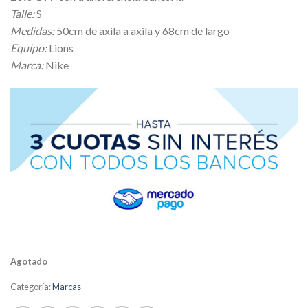
original
actual
Talle:
S
era:
es:
Medidas:
50cm de axila a axila y 68cm de largo
$ 21.000,00.
$ 18.900,00.
Equipo:
Lions
Marca:
Nike
Agotado
Categoría:
Marcas