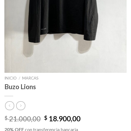
INICIO
/
MARCAS
Buzo Lions
El
El
21.000,00
18.900,00
$
$
precio
precio
20% OFF
con transferencia bancaria