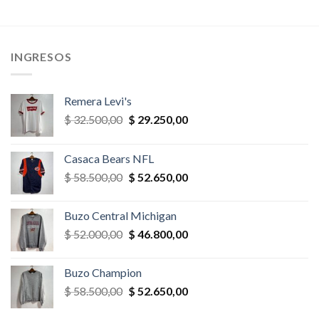
era:
es:
era:
es:
,00.
$ 52.000,00.
$ 49.400,00.
$ 39.000,00.
$ 35.100,
INGRESOS
Remera Levi's
El
El
$
32.500,00
$
29.250,00
precio
precio
original
actual
Casaca Bears NFL
era:
es:
El
El
$
58.500,00
$
52.650,00
$ 32.500,00.
$ 29.250,00.
precio
precio
original
actual
Buzo Central Michigan
era:
es:
El
El
$
52.000,00
$
46.800,00
$ 58.500,00.
$ 52.650,00.
precio
precio
original
actual
Buzo Champion
era:
es:
El
El
$
58.500,00
$
52.650,00
$ 52.000,00.
$ 46.800,00.
precio
precio