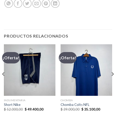
PRODUCTOS RELACIONADOS
¡Oferta!
¡Oferta!
INDUMENTARIA
CHOMBA
Short Nike
Chomba Colts NFL
El
El
El
El
$
52.000,00
$
49.400,00
$
39.000,00
$
35.100,00
precio
precio
precio
precio
original
actual
original
actual