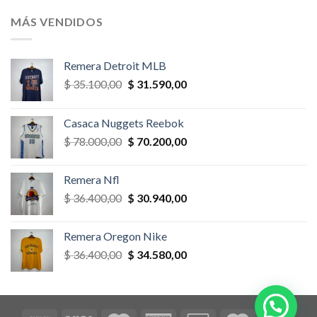
original
actual
era:
es:
MÁS VENDIDOS
$ 58.500,00.
$ 52.650,00.
Remera Detroit MLB
El
El
$
35.100,00
$
31.590,00
precio
precio
original
actual
Casaca Nuggets Reebok
era:
es:
El
El
$
78.000,00
$
70.200,00
$ 35.100,00.
$ 31.590,00.
precio
precio
original
actual
Remera Nfl
era:
es:
El
El
$
36.400,00
$
30.940,00
$ 78.000,00.
$ 70.200,00.
precio
precio
original
actual
Remera Oregon Nike
era:
es:
El
El
$
36.400,00
$
34.580,00
$ 36.400,00.
$ 30.940,00.
precio
precio
original
actual
era:
es:
$ 36.400,00.
$ 34.580,00.