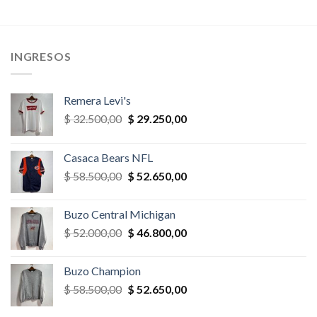
precio
precio
era:
es:
original
actual
,00.
$ 39.000,00.
$ 27.300,00.
era:
es:
$ 78.000,00.
$ 70.200,
INGRESOS
Remera Levi's
El
El
$
32.500,00
$
29.250,00
precio
precio
original
actual
Casaca Bears NFL
era:
es:
El
El
$
58.500,00
$
52.650,00
$ 32.500,00.
$ 29.250,00.
precio
precio
original
actual
Buzo Central Michigan
era:
es:
El
El
$
52.000,00
$
46.800,00
$ 58.500,00.
$ 52.650,00.
precio
precio
original
actual
Buzo Champion
era:
es:
El
El
$
58.500,00
$
52.650,00
$ 52.000,00.
$ 46.800,00.
precio
precio