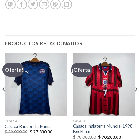
PRODUCTOS RELACIONADOS
¡Oferta!
¡Oferta!
CASACA
CASACA
Casaca Inglaterra Mundial 1998
Casaca Raptors fc Puma
Beckham
El
El
$
39.000,00
$
27.300,00
precio
precio
El
El
$
78.000,00
$
70.200,00
original
actual