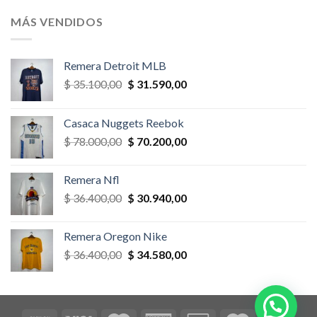
original
actual
era:
es:
MÁS VENDIDOS
$ 58.500,00.
$ 52.650,00.
Remera Detroit MLB
El
El
$
35.100,00
$
31.590,00
precio
precio
original
actual
Casaca Nuggets Reebok
era:
es:
El
El
$
78.000,00
$
70.200,00
$ 35.100,00.
$ 31.590,00.
precio
precio
original
actual
Remera Nfl
era:
es:
El
El
$
36.400,00
$
30.940,00
$ 78.000,00.
$ 70.200,00.
precio
precio
original
actual
Remera Oregon Nike
era:
es:
El
El
$
36.400,00
$
34.580,00
$ 36.400,00.
$ 30.940,00.
precio
precio
original
actual
era:
es:
$ 36.400,00.
$ 34.580,00.