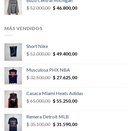
Buzo Central Michigan
era:
es:
El
El
$
52.000,00
$
46.800,00
$ 58.500,00.
$ 52.650,00.
precio
precio
original
actual
era:
es:
MÁS VENDIDOS
$ 52.000,00.
$ 46.800,00.
Short Nike
El
El
$
52.000,00
$
49.400,00
precio
precio
original
actual
Musculosa PHX NBA
era:
es:
El
El
$
32.500,00
$
27.625,00
$ 52.000,00.
$ 49.400,00.
precio
precio
original
actual
Casaca Miami Heats Adidas
era:
es:
El
El
$
65.000,00
$
55.250,00
$ 32.500,00.
$ 27.625,00.
precio
precio
original
actual
Remera Detroit MLB
era:
es:
El
El
$
35.100,00
$
31.590,00
$ 65.000,00.
$ 55.250,00.
precio
precio