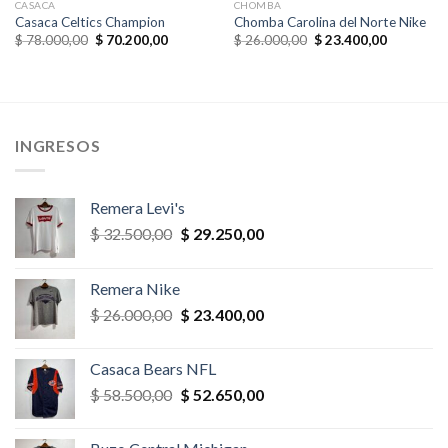
CASACA
CHOMBA
Casaca Celtics Champion
Chomba Carolina del Norte Nike
El
El
El
El
$
78.000,00
$
70.200,00
$
26.000,00
$
23.400,00
precio
precio
precio
precio
original
actual
original
actual
era:
es:
era:
es:
$ 78.000,00.
$ 70.200,00.
$ 26.000,00.
$ 23.400,
,00.
INGRESOS
Remera Levi's
El
El
$
32.500,00
$
29.250,00
precio
precio
original
actual
Remera Nike
era:
es:
El
El
$
26.000,00
$
23.400,00
$ 32.500,00.
$ 29.250,00.
precio
precio
original
actual
Casaca Bears NFL
era:
es:
El
El
$
58.500,00
$
52.650,00
$ 26.000,00.
$ 23.400,00.
precio
precio
original
actual