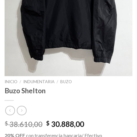
INICIO
/
INDUMENTARIA
/
BUZO
Buzo Shelton
El
El
38.610,00
30.888,00
$
$
precio
precio
20% OFF
con transferencia bancaria/ Efectivo