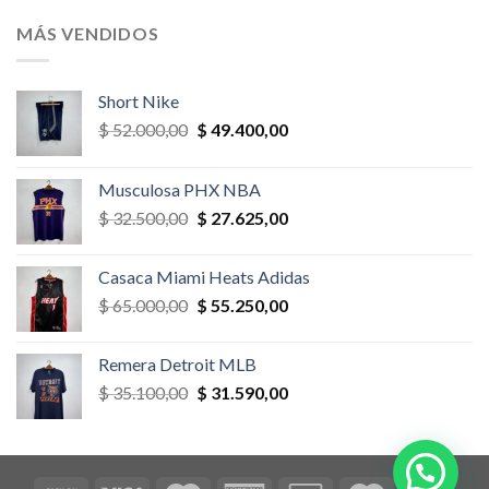
original
actual
era:
es:
MÁS VENDIDOS
$ 52.000,00.
$ 46.800,00.
Short Nike
El
El
$
52.000,00
$
49.400,00
precio
precio
original
actual
Musculosa PHX NBA
era:
es:
El
El
$
32.500,00
$
27.625,00
$ 52.000,00.
$ 49.400,00.
precio
precio
original
actual
Casaca Miami Heats Adidas
era:
es:
El
El
$
65.000,00
$
55.250,00
$ 32.500,00.
$ 27.625,00.
precio
precio
original
actual
Remera Detroit MLB
era:
es:
El
El
$
35.100,00
$
31.590,00
$ 65.000,00.
$ 55.250,00.
precio
precio
original
actual
era:
es:
$ 35.100,00.
$ 31.590,00.