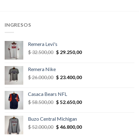
precio
precio
era:
es:
original
actual
,00.
$ 39.000,00.
$ 27.300,
era:
es:
$ 78.000,00.
$ 70.200,00.
INGRESOS
Remera Levi's
El
El
$
32.500,00
$
29.250,00
precio
precio
original
actual
Remera Nike
era:
es:
El
El
$
26.000,00
$
23.400,00
$ 32.500,00.
$ 29.250,00.
precio
precio
original
actual
Casaca Bears NFL
era:
es:
El
El
$
58.500,00
$
52.650,00
$ 26.000,00.
$ 23.400,00.
precio
precio
original
actual
Buzo Central Michigan
era:
es:
El
El
$
52.000,00
$
46.800,00
$ 58.500,00.
$ 52.650,00.
precio
precio