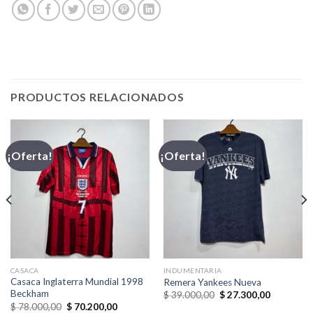
PRODUCTOS RELACIONADOS
¡Oferta!
¡Oferta!
CASACA
INDUMENTARIA
Casaca Inglaterra Mundial 1998
Remera Yankees Nueva
Beckham
El
El
$
39.000,00
$
27.300,00
precio
precio
El
El
$
78.000,00
$
70.200,00
original
actual