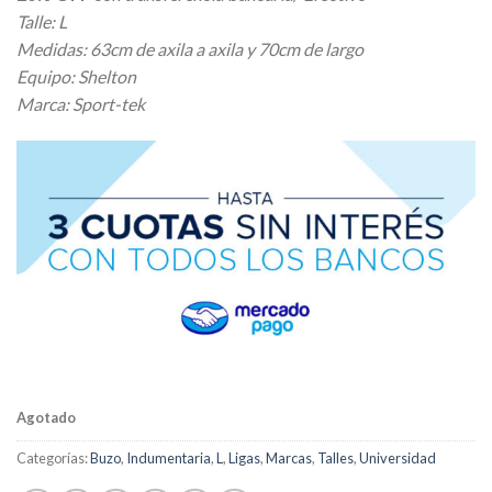
original
actual
Talle: L
era:
es:
Medidas: 63cm de axila a axila y 70cm de largo
$ 38.610,00.
$ 30.888,00.
Equipo: Shelton
Marca: Sport-tek
Agotado
Categorías:
Buzo
,
Indumentaria
,
L
,
Ligas
,
Marcas
,
Talles
,
Universidad